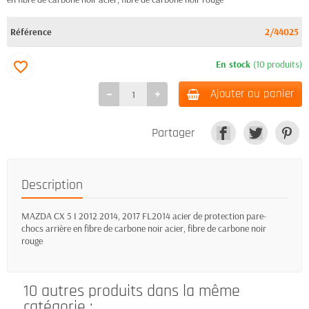
Référence
2/44025
En stock
(10 produits)
favorite_border
Ajouter au panier
Partager
Description
MAZDA CX 5 I 2012 2014, 2017 FL2014 acier de protection pare-
chocs arrière en fibre de carbone noir acier, fibre de carbone noir
rouge
10 autres produits dans la même
catégorie :