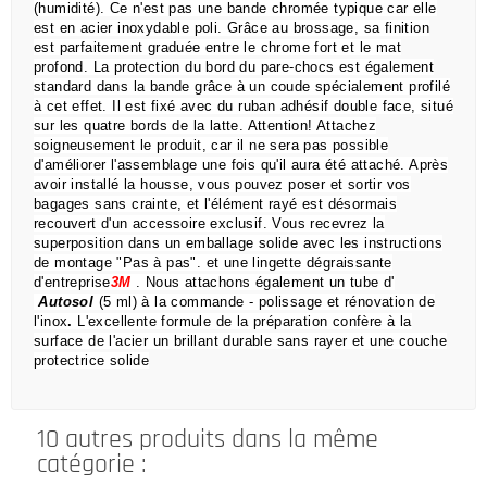
(humidité).
Ce n'est pas une bande chromée typique car elle
est en acier inoxydable poli.
Grâce au brossage, sa finition
est parfaitement graduée entre le chrome fort et le mat
profond.
La protection du bord du pare-chocs est également
standard dans la bande grâce à un coude spécialement profilé
à cet effet.
Il est fixé avec du ruban adhésif double face, situé
sur les quatre bords de la latte.
Attention!
Attachez
soigneusement le produit, car il ne sera pas possible
d'améliorer l'assemblage une fois qu'il aura été attaché.
Après
avoir installé la housse, vous pouvez poser et sortir vos
bagages sans crainte,
et l'élément rayé est désormais
recouvert d'un accessoire exclusif.
Vous recevrez la
superposition dans un emballage solide avec les instructions
de montage "Pas à pas".
et une lingette dégraissante
d'entreprise
3M
.
Nous attachons également un tube d'
Autosol
(5 ml) à la commande
- polissage et rénovation de
l'inox
.
L'excellente formule de la préparation confère à la
surface de l'acier un brillant durable sans rayer et une couche
protectrice solide
10 autres produits dans la même
catégorie :