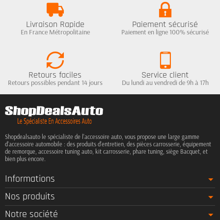
Livraison Rapide
Paiement sécurisé
En France Métropolitaine
Paiement en ligne 100% sécurisé
Retours faciles
Service client
Retours possibles pendant 14 jours
Du lundi au vendredi de 9h à 17h
Shopdealsauto le spécialiste de l'accessoire auto, vous propose une large gamme
d'accessoire automobile : des produits d'entretien, des pièces carrosserie, équipement
de remorque, accessoire tuning auto, kit carrosserie, phare tuning, siège Bacquet, et
bien plus encore.
Informations
Nos produits
Notre société