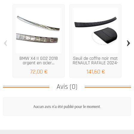
‹
›
BMW X4 II GO2 2018
Seuil de coffre noir mat
ME
argent en acier...
RENAULT RAFALE 2024-
72,00 €
141,60 €
Avis (0)
Aucun avis n'a été publié pour le moment.