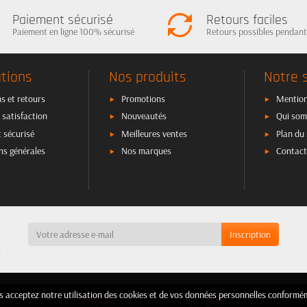
Paiement sécurisé
Retours faciles
Paiement en ligne 100% sécurisé
Retours possibles pendant
tions
Nos produits
Notre 
s et retours
Promotions
Mention
 satisfaction
Nouveautés
Qui som
 sécurisé
Meilleures ventes
Plan du 
ns générales
Nos marques
Contact
a
ous acceptez notre utilisation des cookies et de vos données personnelles confor
ous acceptez notre utilisation des cookies et de vos données personnelles confor
Shopdealsauto - 2025 - Copyright©