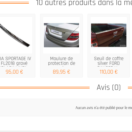
10 autres produits dans la m
IA SPORTAGE IV
Moulure de
Seuil de coffre
FL2018 gravé
protection de
silver FORD
"BLACK LINE"...
parechocs
RANGER V...
95,00 €
89,95 €
110,00 €
arrière...
Avis (0)
Aucun avis n'a été publié pour le 