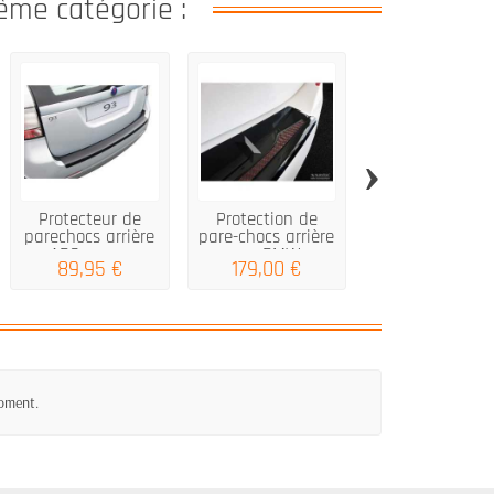
ême catégorie :
›
Protecteur de
Protection de
DACIA LOGAN M
parechocs arrière
pare-chocs arrière
2013 2016, 2016
ABS pour...
pour BMW...
argent...
89,95 €
179,00 €
82,00 €
moment.