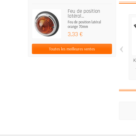
Feu de position
latéral...
Feu de position latéral
orange 70mm
3,33 €
‹
Toutes les meilleures ventes
K