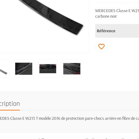
MERCEDES Classe E W213 T
carbone noir
Référence
favorite_border
cription
ES Classe E W213 T modèle 2016 de protection pare-chocs arrière en fibre de c