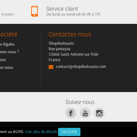
Service client
 14 jours
Du lundi au vendredi de 9h à 17h
société
Contactez-nous
Shopdealsauto
s légales
Rue jamayau
mes-nous ?
33660 Saint Antoine sur l'Isle
site
France
contact@shopdealsauto.com
ez-nous
Suivez-nous
mément au RGPD.
mément au RGPD.
Voir plus de détails
Voir plus de détails
J'ACCEPTE
J'ACCEPTE