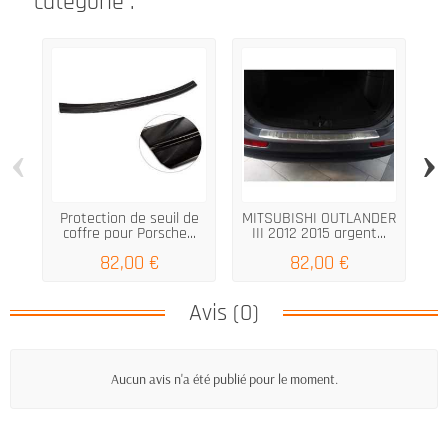
catégorie :
‹
›
Protection de seuil de
MITSUBISHI OUTLANDER
coffre pour Porsche...
III 2012 2015 argent...
H
82,00 €
82,00 €
Avis (0)
Aucun avis n'a été publié pour le moment.