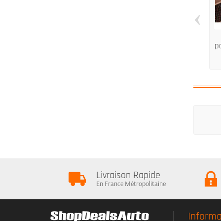
‹
p
Livraison Rapide
En France Métropolitaine
Informa