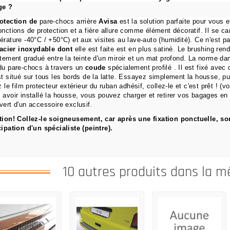
ge ?
otection de
pare-chocs arrière
Avisa
est la solution parfaite pour vous e
onctions de
protection et a fière allure comme élément décoratif.
Il se c
érature -40°C / +50°C) et aux visites au lave-auto (humidité).
Ce n'est p
acier inoxydable dont
elle est faite est en plus satiné.
Le brushing rend
itement gradué entre la teinte d'un miroir et un mat profond.
La norme dan
du pare-chocs à travers un
coude
spécialement profilé
.
Il est fixé avec
st situé sur tous les bords de la latte.
Essayez simplement la housse, pui
z le film protecteur extérieur du ruban adhésif, collez-le et c'est prêt !
(vo
 avoir installé la housse, vous pouvez charger et retirer vos bagages en
vert d'un accessoire exclusif.
tion!
Collez-le soigneusement, car après une fixation ponctuelle, s
cipation d'un spécialiste (peintre).
10 autres produits dans la m