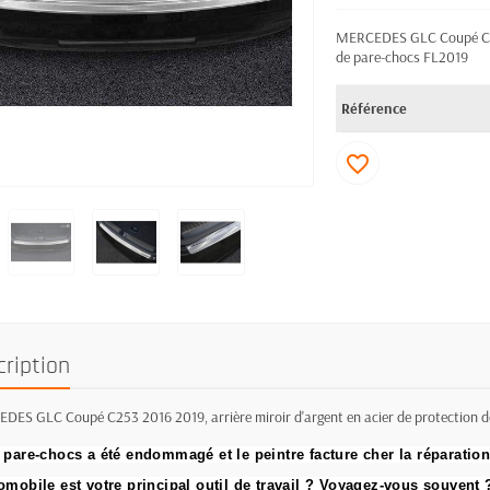
MERCEDES GLC Coupé C253 
de pare-chocs FL2019
Référence
favorite_border
cription
DES GLC Coupé C253 2016 2019, arrière miroir d'argent en acier de protection 
 pare-chocs a été endommagé et le peintre facture cher la réparation
omobile est votre principal outil de travail ?
Voyagez-vous souvent