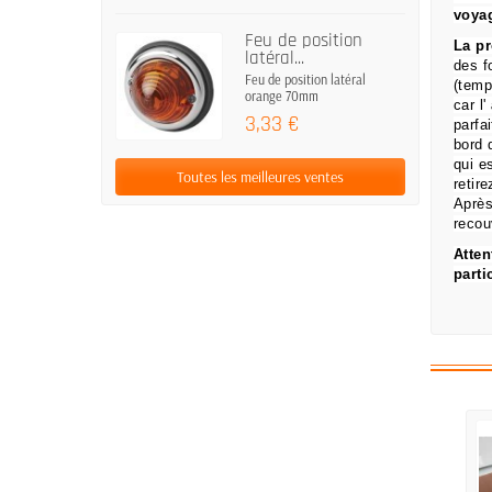
voya
Feu de position
La pr
latéral...
des
f
Feu de position latéral
(temp
orange 70mm
car l'
3,33 €
parfa
bord 
qui e
Toutes les meilleures ventes
retire
Après
recou
Atten
parti