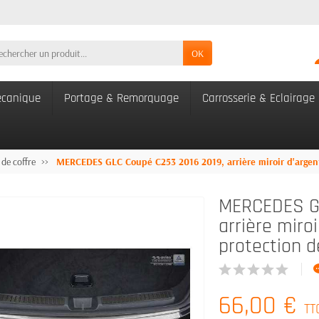
OK
canique
Portage & Remorquage
Carrosserie & Eclairage
 de coffre
MERCEDES GLC Coupé C253 2016 2019, arrière miroir d'argent
MERCEDES GL
arrière miroi
protection d
66,00 €
TT