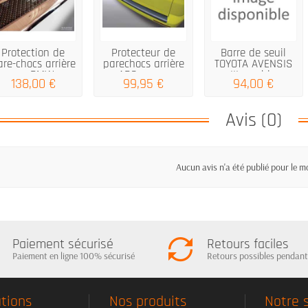
Protection de
Protecteur de
Barre de seuil
are-chocs arrière
parechocs arrière
TOYOTA AVENSIS
pour BMW...
ABS pour...
III combi...
138,00 €
99,95 €
94,00 €
Avis (0)
Aucun avis n'a été publié pour le 
Paiement sécurisé
Retours faciles
Paiement en ligne 100% sécurisé
Retours possibles pendant
tions
Nos produits
Notre 