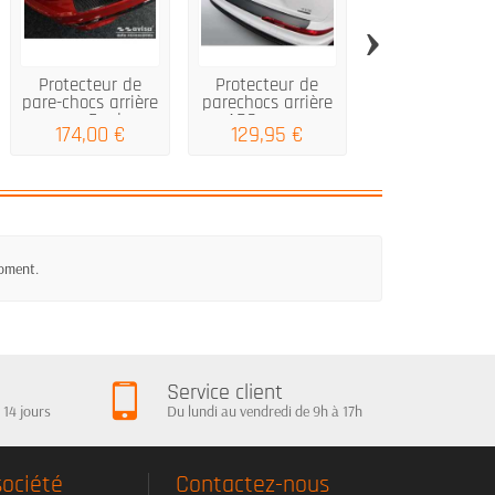
›
Protecteur de
Protecteur de
Seuil de coffre
pare-chocs arrière
parechocs arrière
carbone BMW 
pour Ford...
ABS pour...
G21 VII...
174,00 €
129,95 €
146,00 €
moment.
Service client
 14 jours
Du lundi au vendredi de 9h à 17h
société
Contactez-nous