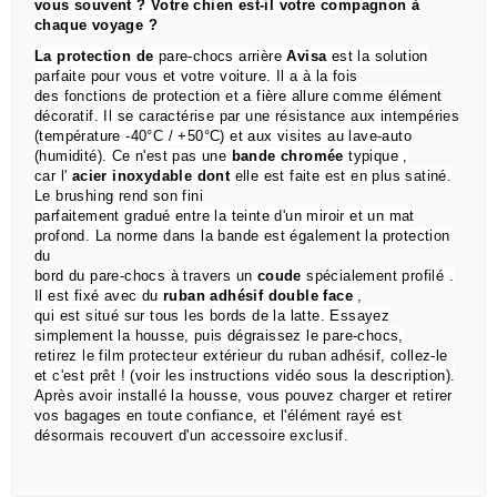
vous souvent ?
Votre chien est-il votre compagnon à
chaque voyage ?
La protection de
pare-chocs arrière
Avisa
est la solution
parfaite pour vous et votre voiture.
Il a à la fois
des
fonctions de
protection et a fière allure comme élément
décoratif.
Il se caractérise par une résistance aux intempéries
(température -40°C / +50°C) et aux visites au lave-auto
(humidité).
Ce n'est pas une
bande chromée
typique
,
car l'
acier inoxydable dont
elle est faite est en plus satiné.
Le brushing rend son fini
parfaitement gradué entre la teinte d'un miroir et un mat
profond.
La norme dans la bande est également la protection
du
bord du pare-chocs à travers un
coude
spécialement profilé
.
Il est fixé avec du
ruban adhésif double face
,
qui est situé sur tous les bords de la latte.
Essayez
simplement la housse, puis dégraissez le pare-chocs,
retirez le film protecteur extérieur du ruban adhésif, collez-le
et c'est prêt !
(voir les instructions vidéo sous la description).
Après avoir installé la housse, vous pouvez charger et retirer
vos bagages en toute confiance, et l'élément rayé est
désormais recouvert d'un accessoire exclusif.