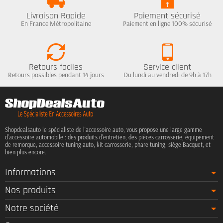
Livraison Rapide
Paiement sécurisé
En France Métropolitaine
Paiement en ligne 100% sécurisé
Retours faciles
Service client
Retours possibles pendant 14 jours
Du lundi au vendredi de 9h à 17h
Shopdealsauto le spécialiste de l'accessoire auto, vous propose une large gamme
d'accessoire automobile : des produits d'entretien, des pièces carrosserie, équipement
de remorque, accessoire tuning auto, kit carrosserie, phare tuning, siège Bacquet, et
bien plus encore.
Informations
Nos produits
Notre société