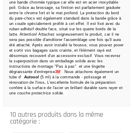
une bande chromée typique car elle est en acier inoxydable
poli.
Grâce au brossage, sa finition est parfaitement graduée
entre le chrome fort et le mat profond.
La protection du bord
du pare-chocs est également standard dans la bande grâce à
un coude spécialement profilé à cet effet.
Il est fixé avec du
ruban adhésif double face, situé sur les quatre bords de la
latte.
Attention!
Attachez soigneusement le produit, car il ne
sera pas possible d'améliorer l'assemblage une fois qu'il aura
été attaché.
Après avoir installé la housse, vous pouvez poser
et sortir vos bagages sans crainte,
et l'élément rayé est
désormais recouvert d'un accessoire exclusif.
Vous recevrez
la superposition dans un emballage solide avec les
instructions de montage "Pas à pas".
et une lingette
dégraissante d'entreprise
3M
.
Nous attachons également un
tube d'
Autosol
(5 ml) à la commande
- polissage et
rénovation de l'inox
.
L'excellente formule de la préparation
confère à la surface de l'acier un brillant durable sans rayer et
une couche protectrice solide.
10 autres produits dans la même
catégorie :