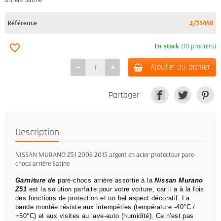
Référence
2/35448
En stock
(10 produits)
favorite_border
Ajouter au panier
Partager
Description
NISSAN MURANO Z51 2008 2015 argent en acier protecteur pare-
chocs arrière Satine
Garniture de
pare-chocs arrière assortie à la
Nissan Murano
Z51
est la solution parfaite pour votre voiture, car il a à la fois
des fonctions de protection et un bel aspect décoratif.
La
bande montée résiste aux intempéries (température -40°C /
+50°C) et aux visites au lave-auto (humidité).
Ce n'est pas