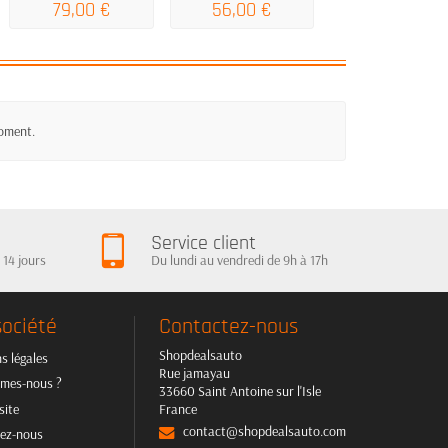
79,00 €
56,00 €
89,95 €
moment.
Service client
 14 jours
Du lundi au vendredi de 9h à 17h
société
Contactez-nous
Shopdealsauto
s légales
Rue jamayau
mes-nous ?
33660 Saint Antoine sur l'Isle
site
France
contact@shopdealsauto.com
ez-nous