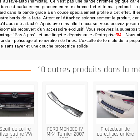
es au lave-auto (humidité).
Ce n'est pas une bande chromée typique car el
nition est parfaitement graduée entre le chrome fort et le mat profond.
La 
ard dans la bande grâce à un coude spécialement profilé à cet effet.
Il 
uatre bords de la latte.
Attention!
Attachez soigneusement le produit, car 
qu'il aura été attaché.
Après avoir installé la housse, vous pouvez poser 
ésormais recouvert d'un accessoire exclusif.
Vous recevrez la superposit
ntage "Pas à pas".
et une lingette dégraissante d'entreprise
3M
.
Nous a
ande
- polissage et rénovation de l'inox
.
L'excellente formule de la prépar
le sans rayer et une couche protectrice solide
10 autres produits dans la m
Seuil de coffre
FORD MONDEO IV
Protecteur de
ilver satine VW
MK4 Turnier 2007
parechocs arrière
TIGUAN...
2010...
ABS pour...