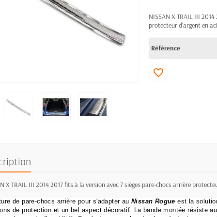
NISSAN X TRAIL III 2014 20
protecteur d'argent en aci
Référence
favorite_border
cription
 X TRAIL III 2014 2017 fits à la version avec 7 sièges pare-chocs arrière protecteu
ture de pare-chocs arrière pour s'adapter au
Nissan Rogue
est la solutio
ions de protection et un bel aspect décoratif.
La bande montée résiste au