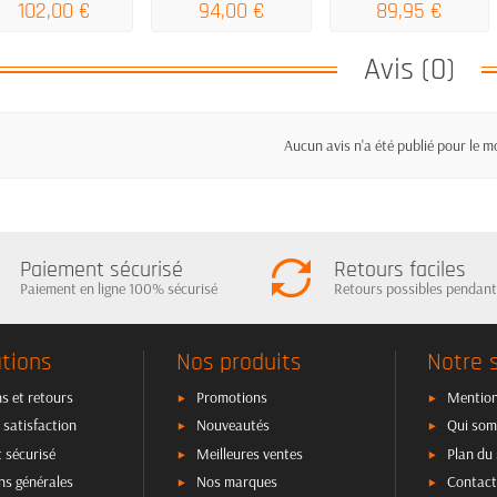
102,00 €
94,00 €
89,95 €
Avis (0)
Aucun avis n'a été publié pour le 
Paiement sécurisé
Retours faciles
Paiement en ligne 100% sécurisé
Retours possibles pendant
tions
Nos produits
Notre 
s et retours
Promotions
Mention
 satisfaction
Nouveautés
Qui som
 sécurisé
Meilleures ventes
Plan du 
ns générales
Nos marques
Contact