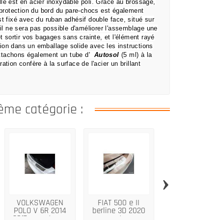
le est en acier inoxydable poli.
Grâce au brossage,
protection du bord du pare-chocs est également
est fixé avec du ruban adhésif double face, situé sur
il ne sera pas possible d'améliorer l'assemblage une
et sortir vos bagages sans crainte,
et l'élément rayé
ion dans un emballage solide avec les instructions
ttachons également un tube d'
Autosol
(5 ml) à la
ation confère à la surface de l'acier un brillant
ême catégorie :
›
VOLKSWAGEN
FIAT 500 e II
Protecteur d
POLO V 6R 2014
berline 3D 2020
parechocs arriè
2017 argent en...
argent en...
ABS pour...