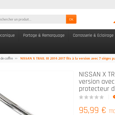
OK
canique
Portage & Remorquage
Carrosserie & Eclairage
 de coffre
NISSAN X TRAIL III 2014 2017 fits à la version avec 7 sièges p
NISSAN X TRAI
version avec
protecteur d
95,99 €
TT