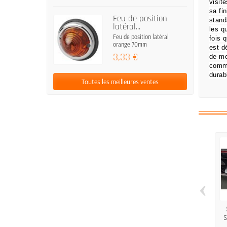
visit
sa fi
Feu de position
stand
latéral...
les q
Feu de position latéral
fois 
orange 70mm
est d
3,33 €
de mo
comm
durab
Toutes les meilleures ventes
‹
s