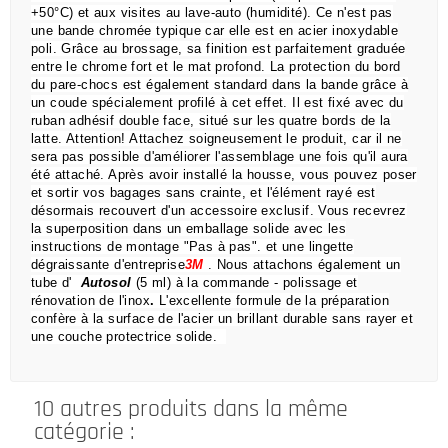
+50°C) et aux visites au lave-auto (humidité).
Ce n'est pas
une bande chromée typique car elle est en acier inoxydable
poli.
Grâce au brossage, sa finition est parfaitement graduée
entre le chrome fort et le mat profond.
La protection du bord
du pare-chocs est également standard dans la bande grâce à
un coude spécialement profilé à cet effet.
Il est fixé avec du
ruban adhésif double face, situé sur les quatre bords de la
latte.
Attention!
Attachez soigneusement le produit, car il ne
sera pas possible d'améliorer l'assemblage une fois qu'il aura
été attaché.
Après avoir installé la housse, vous pouvez poser
et sortir vos bagages sans crainte,
et l'élément rayé est
désormais recouvert d'un accessoire exclusif.
Vous recevrez
la superposition dans un emballage solide avec les
instructions de montage "Pas à pas".
et une lingette
dégraissante d'entreprise
3M
.
Nous attachons également un
tube d'
Autosol
(5 ml) à la commande
- polissage et
rénovation de l'inox
.
L'excellente formule de la préparation
confère à la surface de l'acier un brillant durable sans rayer et
une couche protectrice solide.
10 autres produits dans la même
catégorie :