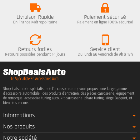
Livraison Rapide
Paiement sécurisé
En France Métropolitaine
Paiement en ligne 100% sécurisé
Retours faciles
Service client
Retours possibles pendant 14 jours
Du lundi au vendredi de 9h à 17h
Shopdealsauto le spécialiste de l'accessoire auto, vous propose une large gamme
d'accessoire automobile : des produits d'entretien, des pièces carrosserie, équipement
de remorque, accessoire tuning auto, kit carrosserie, phare tuning, siège Bacquet, et
bien plus encore.
Informations
Nos produits
Notre société