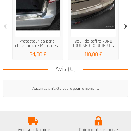
‹
›
Protecteur de pare-
Seuil de coffre FORD
TE
chocs arrière Mercedes...
TOURNEO COURIER II...
84,00 €
110,00 €
Avis (0)
Aucun avis n'a été publié pour le moment.
Livraison Rapide
Paiement sécurisé