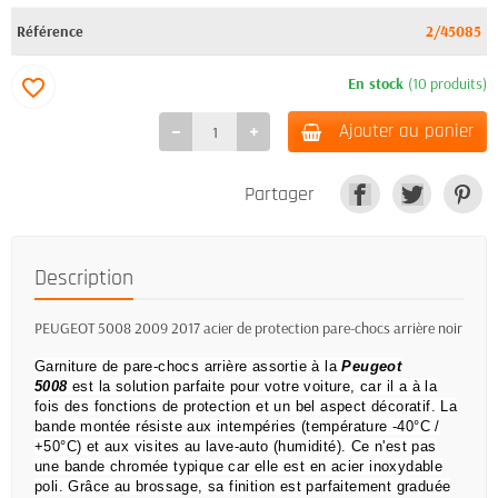
Référence
2/45085
En stock
(10 produits)
favorite_border
Ajouter au panier
Partager
Description
PEUGEOT 5008 2009 2017 acier de protection pare-chocs arrière noir
Garniture de pare-chocs arrière assortie à la
Peugeot
5008
est la solution parfaite pour votre voiture, car il a à la
fois des fonctions de protection et un bel aspect décoratif.
La
bande montée résiste aux intempéries (température -40°C /
+50°C) et aux visites au lave-auto (humidité).
Ce n'est pas
une bande chromée typique car elle est en acier inoxydable
poli.
Grâce au brossage, sa finition est parfaitement graduée