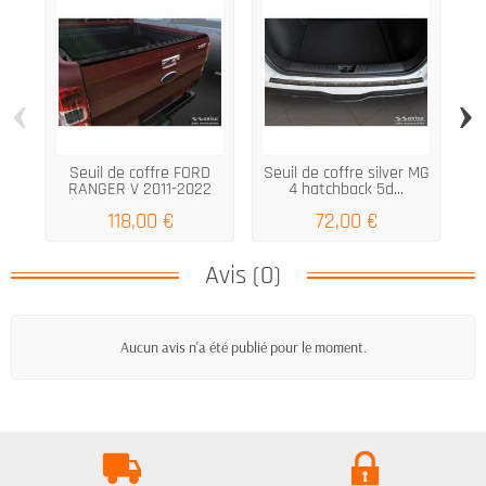
‹
›
Seuil de coffre FORD
Seuil de coffre silver MG
M
RANGER V 2011-2022
4 hatchback 5d...
2
118,00 €
72,00 €
Avis (0)
Aucun avis n'a été publié pour le moment.