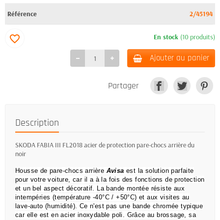
Référence
2/45194
En stock
(10 produits)
favorite_border
Ajouter au panier
Partager
Description
SKODA FABIA III FL2018 acier de protection pare-chocs arrière du
noir
Housse de pare-chocs arrière
Avisa
est la solution parfaite
pour votre voiture, car il a à la fois des fonctions de protection
et un bel aspect décoratif.
La bande montée résiste aux
intempéries (température -40°C / +50°C) et aux visites au
lave-auto (humidité).
Ce n'est pas une bande chromée typique
car elle est en acier inoxydable poli.
Grâce au brossage, sa