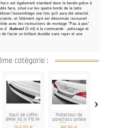
-chocs est également standard dans la bande grâce à
ble face, situé sur les quatre bords de la latte.
liorer l'assemblage une fois qu'il aura été attaché.
crainte,
et l'élément rayé est désormais recouvert
lide avec les instructions de montage "Pas à pas".
be d'
Autosol
(5 ml) à la commande
- polissage et
 de l'acier un brillant durable sans rayer et une
ême catégorie :
›
Seuil de coffre
Protecteur de
VOLKSWAGE
BMW X5 III F15 M-
parechocs arrière
TOURAN III 201
Pakiet...
ABS pour...
protection...
154,00 €
89,95 €
149,00 €