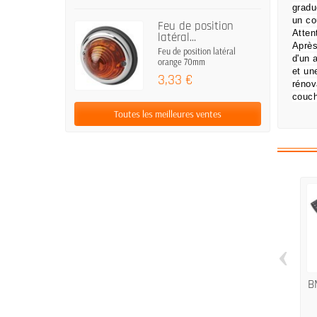
gradu
un co
Feu de position
Atten
latéral...
Après
Feu de position latéral
d'un 
orange 70mm
et un
3,33 €
rénov
couch
Toutes les meilleures ventes
‹
B