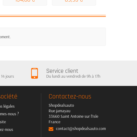
moment.
Service client
 14 jours
Du lundi au vendredi de 9h à 17h
société
Contactez-nous
Shopdealsauto
s légales
Rue jamayau
mes-nous ?
33660 Saint Antoine sur l'Isle
site
France
contact@shopdealsauto.com
ez-nous