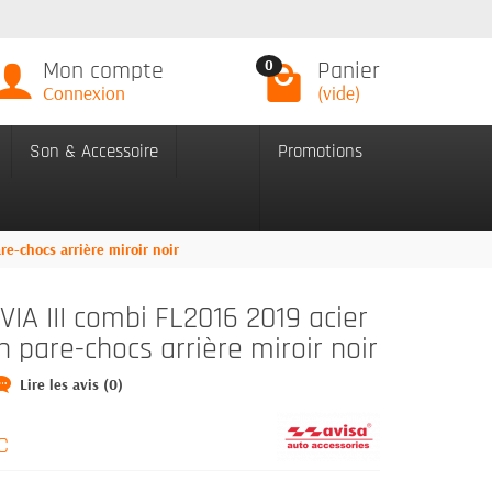
Mon compte
Panier
0
Connexion
(vide)
Son & Accessoire
Promotions
e-chocs arrière miroir noir
A III combi FL2016 2019 acier
n pare-chocs arrière miroir noir
Lire les avis (0)
C