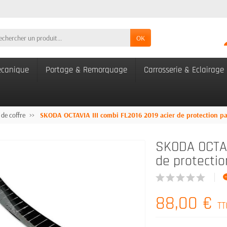
OK
canique
Portage & Remorquage
Carrosserie & Eclairage
 de coffre
SKODA OCTAVIA III combi FL2016 2019 acier de protection par
SKODA OCTAVI
de protectio
88,00 €
TT