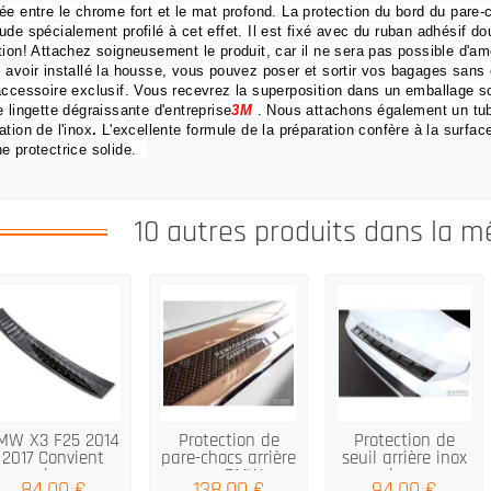
ée entre le chrome fort et le mat profond.
La protection du bord du pare
ude spécialement profilé à cet effet.
Il est fixé avec du ruban adhésif dou
tion!
Attachez soigneusement le produit, car il ne sera pas possible d'amé
 avoir installé la housse, vous pouvez poser et sortir vos bagages sans 
accessoire exclusif.
Vous recevrez la superposition dans un emballage so
e lingette dégraissante d'entreprise
3M
.
Nous attachons également un tu
ation de l'inox
.
L'excellente formule de la préparation confère à la surface
e protectrice solide.
10 autres produits dans la m
MW X3 F25 2014
Protection de
Protection de
2017 Convient
pare-chocs arrière
seuil arrière inox
aussi pour...
pour BMW...
noir sur...
84,00 €
138,00 €
94,00 €