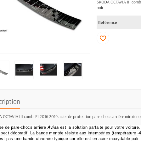
SKODA OCTAVIA III combi 
noir
Référence
favorite_border
cription
OCTAVIA III combi FL2016 2019 acier de protection pare-chocs arrière miroir no
e de pare-chocs arrière
Avisa
est la solution parfaite pour votre voiture,
spect décoratif.
La bande montée résiste aux intempéries (température -40
est pas une bande chromée typique car elle est en acier inoxydable poli