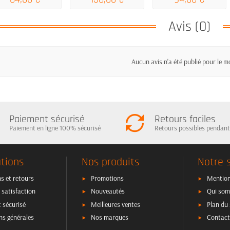
Avis (0)
Aucun avis n'a été publié pour le 
Paiement sécurisé
Retours faciles
Paiement en ligne 100% sécurisé
Retours possibles pendant
tions
Nos produits
Notre 
s et retours
Promotions
Mention
 satisfaction
Nouveautés
Qui som
 sécurisé
Meilleures ventes
Plan du 
ns générales
Nos marques
Contact