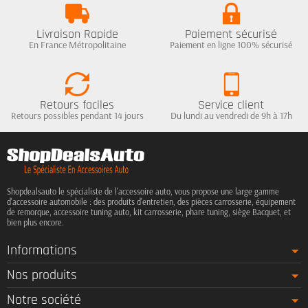
Livraison Rapide
Paiement sécurisé
En France Métropolitaine
Paiement en ligne 100% sécurisé
Retours faciles
Service client
Retours possibles pendant 14 jours
Du lundi au vendredi de 9h à 17h
Shopdealsauto le spécialiste de l'accessoire auto, vous propose une large gamme
d'accessoire automobile : des produits d'entretien, des pièces carrosserie, équipement
de remorque, accessoire tuning auto, kit carrosserie, phare tuning, siège Bacquet, et
bien plus encore.
Informations
Nos produits
Notre société