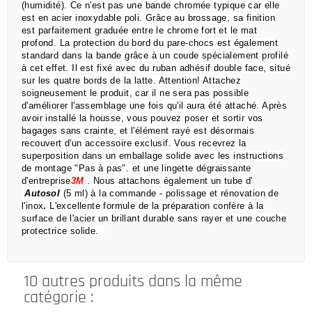
(humidité).
Ce n'est pas une bande chromée typique car elle
est en acier inoxydable poli.
Grâce au brossage, sa finition
est parfaitement graduée entre le chrome fort et le mat
profond.
La protection du bord du pare-chocs est également
standard dans la bande grâce à un coude spécialement profilé
à cet effet.
Il est fixé avec du ruban adhésif double face, situé
sur les quatre bords de la latte.
Attention!
Attachez
soigneusement le produit, car il ne sera pas possible
d'améliorer l'assemblage une fois qu'il aura été attaché.
Après
avoir installé la housse, vous pouvez poser et sortir vos
bagages sans crainte,
et l'élément rayé est désormais
recouvert d'un accessoire exclusif.
Vous recevrez la
superposition dans un emballage solide avec les instructions
de montage "Pas à pas".
et une lingette dégraissante
d'entreprise
3M
.
Nous attachons également un tube d'
Autosol
(5 ml) à la commande
- polissage et rénovation de
l'inox
.
L'excellente formule de la préparation confère à la
surface de l'acier un brillant durable sans rayer et une couche
protectrice solide.
10 autres produits dans la même
catégorie :