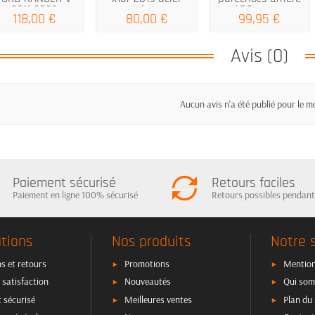
2011-2022
de...
ABS pour...
118,00 €
80,00 €
99,95 €
Avis (0)
Aucun avis n'a été publié pour le 
Paiement sécurisé
Retours faciles
Paiement en ligne 100% sécurisé
Retours possibles pendant
tions
Nos produits
Notre 
s et retours
Promotions
Mention
 satisfaction
Nouveautés
Qui som
 sécurisé
Meilleures ventes
Plan du 