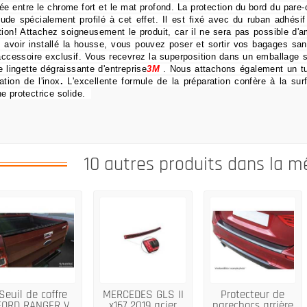
ée entre le chrome fort et le mat profond.
La protection du bord du pare
ude spécialement profilé à cet effet.
Il est fixé avec du ruban adhésif
tion!
Attachez soigneusement le produit, car il ne sera pas possible d'am
 avoir installé la housse, vous pouvez poser et sortir vos bagages san
accessoire exclusif.
Vous recevrez la superposition dans un emballage s
e lingette dégraissante d'entreprise
3M
.
Nous attachons également un t
ation de l'inox
.
L'excellente formule de la préparation confère à la sur
e protectrice solide.
10 autres produits dans la m
Seuil de coffre
MERCEDES GLS II
Protecteur de
FORD RANGER V
x167 2019 acier
parechocs arrière