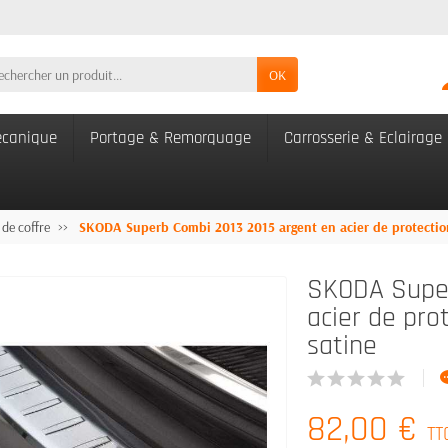
OK
canique
Portage & Remorquage
Carrosserie & Eclairage
 de coffre
SKODA Superb Combi 2013 2015 argent en acier de protection
SKODA Super
acier de pro
satine
82,00 €
TT