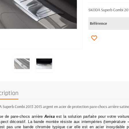
SKODA Superb Combi 2013 
Référence
favorite_border
cription
Superb Combi 2013 2015 argent en acier de protection pare-chocs arrière satin
e de pare-chocs arrière
Avisa
est la solution parfaite pour votre voitur
spect décoratif.
La bande montée résiste aux intempéries (température -4
est pas une bande chromée typique car elle est en acier inoxydable p