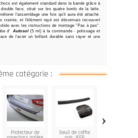
-chocs est également standard dans la bande grâce à
 double face, situé sur les quatre bords de la latte.
éliorer l'assemblage une fois qu'il aura été attaché.
s crainte,
et l'élément rayé est désormais recouvert
olide avec les instructions de montage "Pas à pas".
ube d'
Autosol
(5 ml) à la commande
- polissage et
face de l'acier un brillant durable sans rayer et une
ême catégorie :
›
Protecteur de
Seuil de coffre
Protection d
parechocs arrière
noir JEEP
seuil arrière in