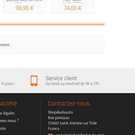
ABS pour...
AVENGER/
noir sur...
99,95 €
74,00 €
102,00 €
AVENGER...
moment.
Service client
 14 jours
Du lundi au vendredi de 9h à 17h
société
Contactez-nous
Shopdealsauto
s légales
Rue jamayau
mes-nous ?
33660 Saint Antoine sur l'Isle
site
France