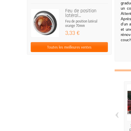
gradu
un co
Feu de position
Atten
latéral...
Après
Feu de position latéral
d'un 
orange 70mm
et un
3,33 €
rénov
couch
Toutes les meilleures ventes
‹