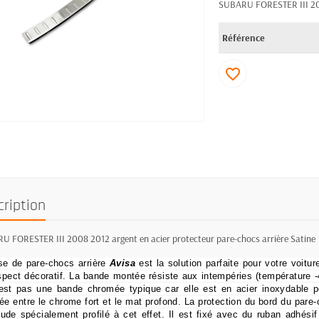
SUBARU FORESTER III 2008
Référence
favorite_border
cription
 FORESTER III 2008 2012 argent en acier protecteur pare-chocs arrière Satine
e de pare-chocs arrière
Avisa
est la solution parfaite pour votre voitur
spect décoratif.
La bande montée résiste aux intempéries (température -4
est pas une bande chromée typique car elle est en acier inoxydable p
ée entre le chrome fort et le mat profond.
La protection du bord du pare
ude spécialement profilé à cet effet.
Il est fixé avec du ruban adhésif