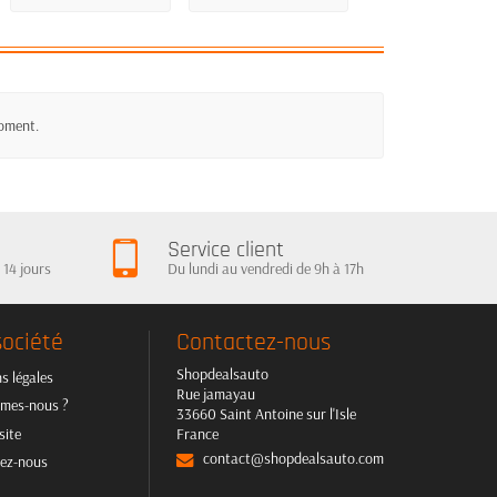
moment.
Service client
 14 jours
Du lundi au vendredi de 9h à 17h
société
Contactez-nous
Shopdealsauto
s légales
Rue jamayau
mes-nous ?
33660 Saint Antoine sur l'Isle
site
France
contact@shopdealsauto.com
ez-nous