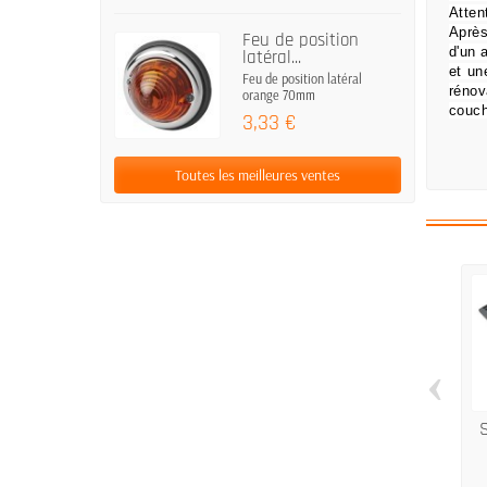
Atten
Après
Feu de position
d'un 
latéral...
et un
Feu de position latéral
rénov
orange 70mm
couch
3,33 €
Toutes les meilleures ventes
‹