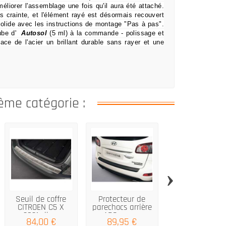
éliorer l'assemblage une fois qu'il aura été attaché.
s crainte,
et l'élément rayé est désormais recouvert
olide avec les instructions de montage "Pas à pas".
ube d'
Autosol
(5 ml) à la commande
- polissage et
face de l'acier un brillant durable sans rayer et une
ême catégorie :
›
Seuil de coffre
Protecteur de
Seuil de coffr
CITROEN C5 X
parechocs arrière
noir MERCEDE
2021 silver
ABS pour...
EQC (N293)...
84,00 €
89,95 €
66,00 €