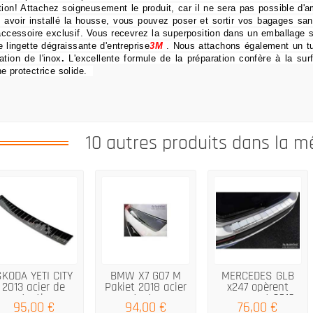
tion!
Attachez soigneusement le produit, car il ne sera pas possible d'am
 avoir installé la housse, vous pouvez poser et sortir vos bagages san
accessoire exclusif.
Vous recevrez la superposition dans un emballage s
e lingette dégraissante d'entreprise
3M
.
Nous attachons également un t
ation de l'inox
.
L'excellente formule de la préparation confère à la sur
e protectrice solide.
10 autres produits dans la m
SKODA YETI CITY
BMW X7 G07 M
MERCEDES GLB
2013 acier de
Pakiet 2018 acier
x247 opèrent
protection...
protecteur...
moyennant 2019...
95,00 €
94,00 €
76,00 €