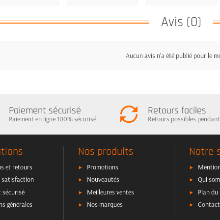
Avis (0)
Aucun avis n'a été publié pour le 
Paiement sécurisé
Retours faciles
Paiement en ligne 100% sécurisé
Retours possibles pendant
tions
Nos produits
Notre 
s et retours
Promotions
Mention
 satisfaction
Nouveautés
Qui som
 sécurisé
Meilleures ventes
Plan du 
ns générales
Nos marques
Contact