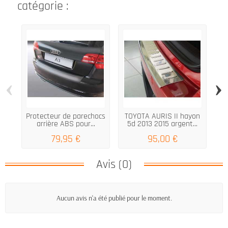
catégorie :
‹
›
Protecteur de parechocs
TOYOTA AURIS II hayon
P
arrière ABS pour...
5d 2013 2015 argent...
79,95 €
95,00 €
Avis (0)
Aucun avis n'a été publié pour le moment.