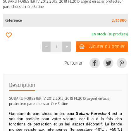
SUBARU FORESTER IV 2012 2015, 2018 FL2015 argent en acier protecteur
pare-chocs arrière Satine
Référence
2/35800
En stock
(10 produits)
favorite_border
Ajouter au panier
Partager
Description
SUBARU FORESTER IV 2012 2015, 2018 FL2015 argent en acier
protecteur pare-chocs arrière Satine
Garniture de pare-chocs arrière pour
Subaru Forester 4
est la
solution parfaite pour votre voiture, car il a à la fois des
fonctions de protection et un bel aspect décoratif.
La bande
montée résiste aux intempéries (température -40°C / +50°C)