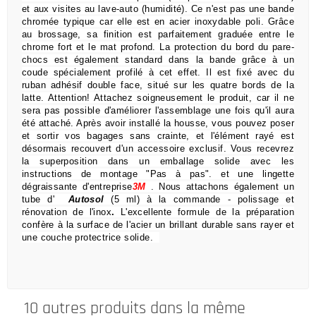
et aux visites au lave-auto (humidité).
Ce n'est pas une bande
chromée typique car elle est en acier inoxydable poli.
Grâce
au brossage, sa finition est parfaitement graduée entre le
chrome fort et le mat profond.
La protection du bord du pare-
chocs est également standard dans la bande grâce à un
coude spécialement profilé à cet effet.
Il est fixé avec du
ruban adhésif double face, situé sur les quatre bords de la
latte.
Attention!
Attachez soigneusement le produit, car il ne
sera pas possible d'améliorer l'assemblage une fois qu'il aura
été attaché.
Après avoir installé la housse, vous pouvez poser
et sortir vos bagages sans crainte,
et l'élément rayé est
désormais recouvert d'un accessoire exclusif.
Vous recevrez
la superposition dans un emballage solide avec les
instructions de montage "Pas à pas".
et une lingette
dégraissante d'entreprise
3M
.
Nous attachons également un
tube d'
Autosol
(5 ml) à la commande
- polissage et
rénovation de l'inox
.
L'excellente formule de la préparation
confère à la surface de l'acier un brillant durable sans rayer et
une couche protectrice solide.
10 autres produits dans la même