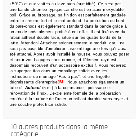
+50°C) et aux visites au lave-auto (humidité).
Ce n'est pas
une bande chromée typique car elle est en acier inoxydable
poli.
Grâce au brossage, sa finition est parfaitement graduée
entre le chrome fort et le mat profond.
La protection du bord
du pare-chocs est également standard dans la bande grâce à
un coude spécialement profilé à cet effet.
Il est fixé avec du
ruban adhésif double face, situé sur les quatre bords de la
latte.
Attention!
Attachez soigneusement le produit, car il ne
sera pas possible d'améliorer l'assemblage une fois qu'il aura
été attaché.
Après avoir installé la housse, vous pouvez poser
et sortir vos bagages sans crainte,
et l'élément rayé est
désormais recouvert d'un accessoire exclusif.
Vous recevrez
la superposition dans un emballage solide avec les
instructions de montage "Pas à pas".
et une lingette
dégraissante d'entreprise
3M
.
Nous attachons également un
tube d'
Autosol
(5 ml) à la commande
- polissage et
rénovation de l'inox
.
L'excellente formule de la préparation
confère à la surface de l'acier un brillant durable sans rayer et
une couche protectrice solide.
10 autres produits dans la même
catégorie :