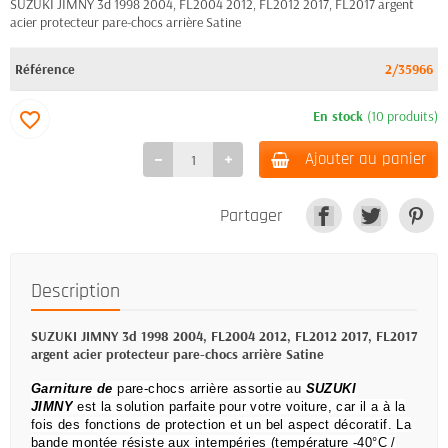
SUZUKI JIMNY 3d 1998 2004, FL2004 2012, FL2012 2017, FL2017 argent
acier protecteur pare-chocs arrière Satine
Référence
2/35966
En stock
(10 produits)
favorite_border
Ajouter au panier
Partager
Description
SUZUKI JIMNY 3d 1998 2004, FL2004 2012, FL2012 2017, FL2017
argent acier protecteur pare-chocs arrière Satine
Garniture de
pare-chocs arrière assortie au
SUZUKI
JIMNY
est la solution parfaite pour votre voiture, car il a à la
fois des fonctions de protection et un bel aspect décoratif.
La
bande montée résiste aux intempéries (température -40°C /