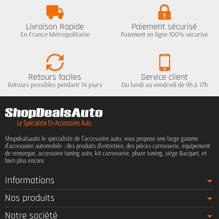
Livraison Rapide
Paiement sécurisé
En France Métropolitaine
Paiement en ligne 100% sécurisé
Retours faciles
Service client
Retours possibles pendant 14 jours
Du lundi au vendredi de 9h à 17h
Shopdealsauto le spécialiste de l'accessoire auto, vous propose une large gamme
d'accessoire automobile : des produits d'entretien, des pièces carrosserie, équipement
de remorque, accessoire tuning auto, kit carrosserie, phare tuning, siège Bacquet, et
bien plus encore.
Informations
Nos produits
Notre société