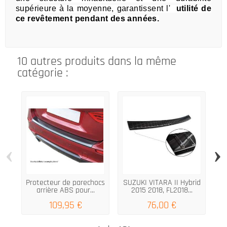
supérieure à la moyenne, garantissent l'
utilité de
ce revêtement pendant des années.
10 autres produits dans la même
catégorie :
‹
›
Protecteur de parechocs
SUZUKI VITARA II Hybrid
Pr
arrière ABS pour...
2015 2018, FL2018...
109,95 €
76,00 €