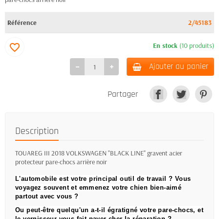
Référence
2/45183
En stock
(10 produits)
favorite_border
Ajouter au panier
Partager
Description
TOUAREG III 2018 VOLKSWAGEN "BLACK LINE" gravent acier
protecteur pare-chocs arrière noir
L'automobile est votre principal outil de travail ?
Vous
voyagez souvent et emmenez votre chien bien-aimé
partout avec vous ?
Ou peut-être quelqu'un a-t-il égratigné votre pare-chocs, et
le vernisseur vous fait payer cher la réparation ?