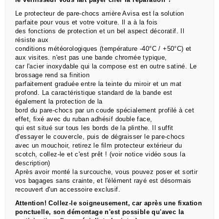
Le protecteur de pare-chocs arrière Avisa est la solution
parfaite pour vous et votre voiture. Il a à la fois
des
fonctions de
protection
et un
bel
aspect
décoratif. Il
résiste aux
conditions
météorologiques
(température -40°C / +50°C) et
aux visites. n'est pas une bande chromée typique,
car l'acier inoxydable qui la compose est en outre satiné. Le
brossage rend sa finition
parfaitement graduée entre la teinte du miroir et un mat
profond. La caractéristique standard de la bande est
également la protection de la
bord du pare-chocs par un coude spécialement profilé à cet
effet, fixé avec du ruban adhésif double face,
qui est situé sur tous les bords de la plinthe.
Il suffit
d'essayer le couvercle, puis de dégraisser le pare-chocs
avec un mouchoir, retirez le film protecteur extérieur du
scotch, collez-le et c'est prêt !
(voir notice vidéo sous la
description)
Après avoir monté la surcouche, vous pouvez poser et sortir
vos bagages sans crainte, et l'élément rayé est désormais
recouvert d'un accessoire exclusif.
Attention!
Collez-le soigneusement, car après une fixation
ponctuelle, son démontage n'est possible qu'avec la