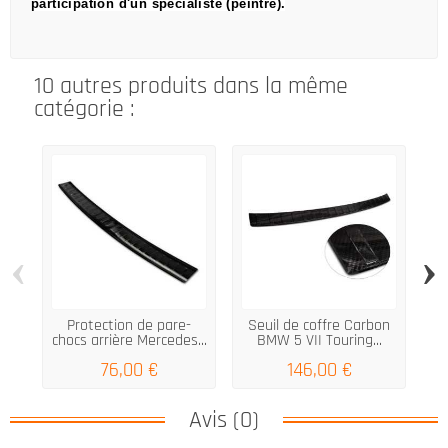
participation d'un spécialiste (peintre).
10 autres produits dans la même
catégorie :
‹
›
Protection de pare-
Seuil de coffre Carbon
chocs arrière Mercedes...
BMW 5 VII Touring...
mo
76,00 €
146,00 €
Avis (0)