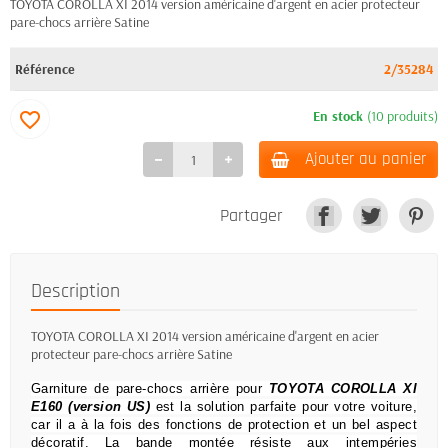
TOYOTA COROLLA XI 2014 version américaine d'argent en acier protecteur
pare-chocs arrière Satine
Référence
2/35284
En stock
(10 produits)
favorite_border
Ajouter au panier
Partager
Description
TOYOTA COROLLA XI 2014 version américaine d'argent en acier
protecteur pare-chocs arrière Satine
Garniture de pare-chocs arrière pour
TOYOTA COROLLA XI
E160 (version US)
est la solution parfaite pour votre voiture,
car il a à la fois des fonctions de protection et un bel aspect
décoratif.
La bande montée résiste aux intempéries