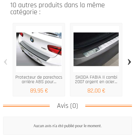
10 autres produits dans la même
catégorie :
‹
›
Protecteur de parechocs
SKODA FABIA II combi
arrière ABS pour...
2007 argent en acier...
B
89,95 €
82,00 €
Avis (0)
Aucun avis n'a été publié pour le moment.