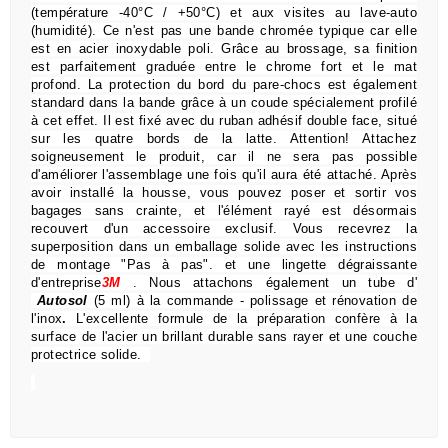
(température -40°C / +50°C) et aux visites au lave-auto
(humidité).
Ce n'est pas une bande chromée typique car elle
est en acier inoxydable poli.
Grâce au brossage, sa finition
est parfaitement graduée entre le chrome fort et le mat
profond.
La protection du bord du pare-chocs est également
standard dans la bande grâce à un coude spécialement profilé
à cet effet.
Il est fixé avec du ruban adhésif double face, situé
sur les quatre bords de la latte.
Attention!
Attachez
soigneusement le produit, car il ne sera pas possible
d'améliorer l'assemblage une fois qu'il aura été attaché.
Après
avoir installé la housse, vous pouvez poser et sortir vos
bagages sans crainte,
et l'élément rayé est désormais
recouvert d'un accessoire exclusif.
Vous recevrez la
superposition dans un emballage solide avec les instructions
de montage "Pas à pas".
et une lingette dégraissante
d'entreprise
3M
.
Nous attachons également un tube d'
Autosol
(5 ml) à la commande
- polissage et rénovation de
l'inox
.
L'excellente formule de la préparation confère à la
surface de l'acier un brillant durable sans rayer et une couche
protectrice solide.