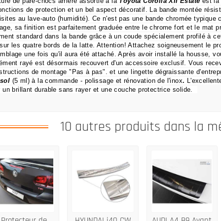
ture de pare-chocs arrière assortie à la
Toyota Corolla XII Estate
est la 
onctions de protection et un bel aspect décoratif.
La bande montée résist
isites au lave-auto (humidité).
Ce n'est pas une bande chromée typique ca
age, sa finition est parfaitement graduée entre le chrome fort et le mat 
ment standard dans la bande grâce à un coude spécialement profilé à ce
 sur les quatre bords de la latte.
Attention!
Attachez soigneusement le prod
emblage une fois qu'il aura été attaché.
Après avoir installé la housse, v
élément rayé est désormais recouvert d'un accessoire exclusif.
Vous recev
nstructions de montage "Pas à pas".
et une lingette dégraissante d'entrep
sol
(5 ml) à la commande
- polissage et rénovation de l'inox
.
L'excellent
er un brillant durable sans rayer et une couche protectrice solide.
10 autres produits dans la m
Protecteur de
HYUNDAI i40 CW
AUDI A4 B9 Avant