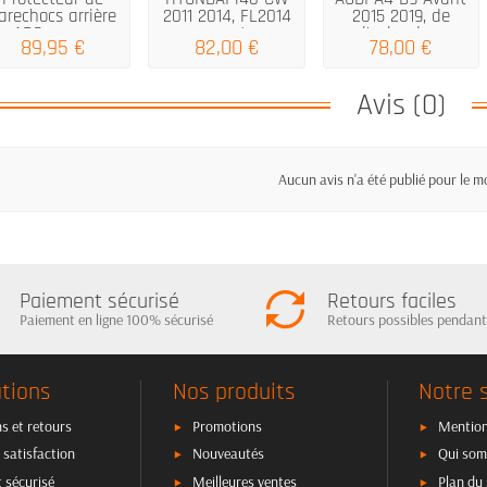
arechocs arrière
2011 2014, FL2014
2015 2019, de
ABS pour...
argent...
l'acier de...
89,95 €
82,00 €
78,00 €
Avis (0)
Aucun avis n'a été publié pour le 
Paiement sécurisé
Retours faciles
Paiement en ligne 100% sécurisé
Retours possibles pendant
tions
Nos produits
Notre 
s et retours
Promotions
Mention
 satisfaction
Nouveautés
Qui som
 sécurisé
Meilleures ventes
Plan du 