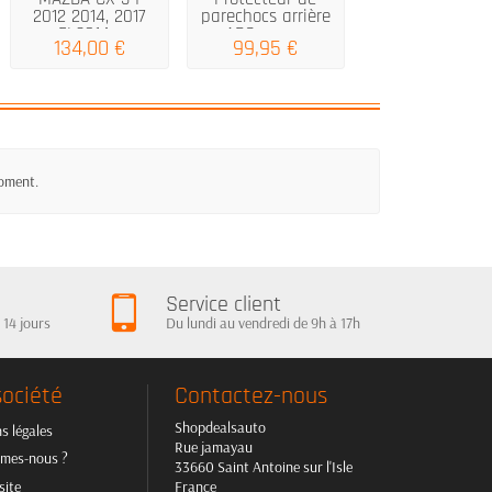
2012 2014, 2017
parechocs arrière
x253 5D Hybri
FL2014...
ABS pour...
2015 2019,...
134,00 €
99,95 €
154,00 €
moment.
Service client
 14 jours
Du lundi au vendredi de 9h à 17h
société
Contactez-nous
Shopdealsauto
s légales
Rue jamayau
mes-nous ?
33660 Saint Antoine sur l'Isle
site
France