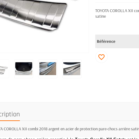
TOYOTA COROLLA XII combi
satine
Référence
favorite_border
cription
 COROLLA XII combi 2018 argent en acier de protection pare-chocs arrière sati