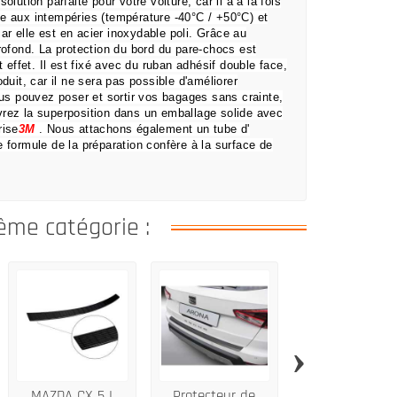
solution parfaite pour votre voiture, car il a à la fois
e aux intempéries (température -40°C / +50°C) et
r elle est en acier inoxydable poli.
Grâce au
profond.
La protection du bord du pare-chocs est
t effet.
Il est fixé avec du ruban adhésif double face,
uit, car il ne sera pas possible d'améliorer
ous pouvez poser et sortir vos bagages sans crainte,
rez la superposition dans un emballage solide avec
rise
3M
.
Nous attachons également un tube d'
e formule de la préparation confère à la surface de
ême catégorie :
›
MAZDA CX 5 I
Protecteur de
MERCEDES GL