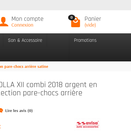
Mon compte
Panier
0
Connexion
(vide)
Son & Accessoire
Promotions
n pare-chocs arrière satine
LLA XII combi 2018 argent en
tection pare-chocs arrière
Lire les avis (0)
C