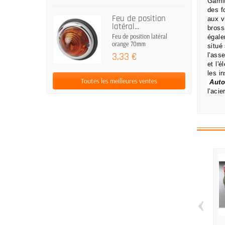
Garni
des f
Feu de position
aux v
latéral...
bross
Feu de position latéral
égale
orange 70mm
situé
3,33 €
l'ass
et l'
les i
Toutes les meilleures ventes
Auto
l'aci
‹