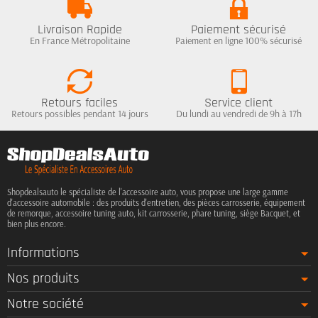
Livraison Rapide
Paiement sécurisé
En France Métropolitaine
Paiement en ligne 100% sécurisé
Retours faciles
Service client
Retours possibles pendant 14 jours
Du lundi au vendredi de 9h à 17h
Shopdealsauto le spécialiste de l'accessoire auto, vous propose une large gamme
d'accessoire automobile : des produits d'entretien, des pièces carrosserie, équipement
de remorque, accessoire tuning auto, kit carrosserie, phare tuning, siège Bacquet, et
bien plus encore.
Informations
Nos produits
Notre société