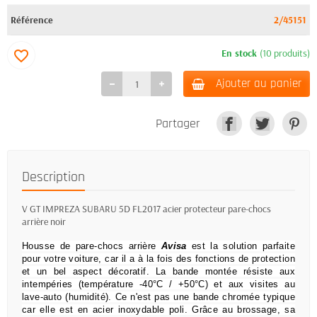
Référence
2/45151
En stock
(10 produits)
favorite_border
Ajouter au panier
Partager
Description
V GT IMPREZA SUBARU 5D FL2017 acier protecteur pare-chocs
arrière noir
Housse de pare-chocs arrière
Avisa
est la solution parfaite
pour votre voiture, car il a à la fois des fonctions de protection
et un bel aspect décoratif.
La bande montée résiste aux
intempéries (température -40°C / +50°C) et aux visites au
lave-auto (humidité).
Ce n'est pas une bande chromée typique
car elle est en acier inoxydable poli.
Grâce au brossage, sa