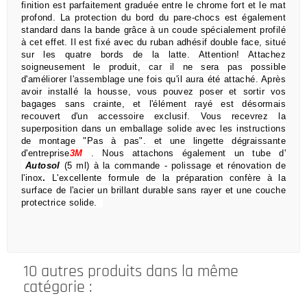
finition est parfaitement graduée entre le chrome fort et le mat
profond.
La protection du bord du pare-chocs est également
standard dans la bande grâce à un coude spécialement profilé
à cet effet.
Il est fixé avec du ruban adhésif double face, situé
sur les quatre bords de la latte.
Attention!
Attachez
soigneusement le produit, car il ne sera pas possible
d'améliorer l'assemblage une fois qu'il aura été attaché.
Après
avoir installé la housse, vous pouvez poser et sortir vos
bagages sans crainte,
et l'élément rayé est désormais
recouvert d'un accessoire exclusif.
Vous recevrez la
superposition dans un emballage solide avec les instructions
de montage "Pas à pas".
et une lingette dégraissante
d'entreprise
3M
.
Nous attachons également un tube d'
Autosol
(5 ml) à la commande
- polissage et rénovation de
l'inox
.
L'excellente formule de la préparation confère à la
surface de l'acier un brillant durable sans rayer et une couche
protectrice solide.
10 autres produits dans la même
catégorie :