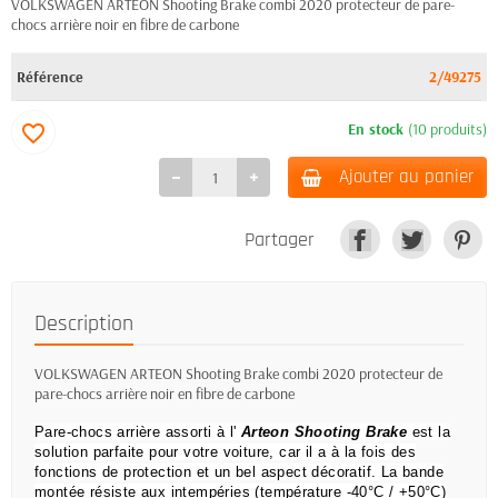
VOLKSWAGEN ARTEON Shooting Brake combi 2020 protecteur de pare-
chocs arrière noir en fibre de carbone
Référence
2/49275
En stock
(10 produits)
favorite_border
Ajouter au panier
Partager
Description
VOLKSWAGEN ARTEON Shooting Brake combi 2020 protecteur de
pare-chocs arrière noir en fibre de carbone
Pare-chocs arrière assorti à l'
Arteon Shooting Brake
est la
solution parfaite pour votre voiture, car il a à la fois des
fonctions de protection et un bel aspect décoratif.
La bande
montée résiste aux intempéries (température -40°C / +50°C)