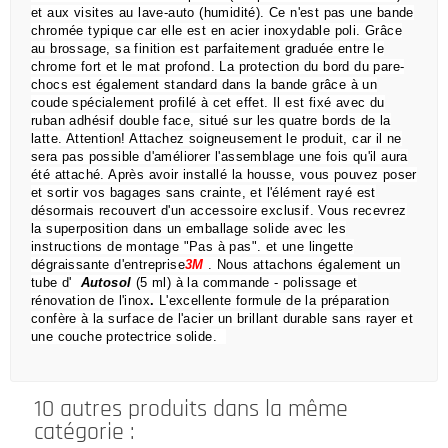
et aux visites au lave-auto (humidité).
Ce n'est pas une bande
chromée typique car elle est en acier inoxydable poli.
Grâce
au brossage, sa finition est parfaitement graduée entre le
chrome fort et le mat profond.
La protection du bord du pare-
chocs est également standard dans la bande grâce à un
coude spécialement profilé à cet effet.
Il est fixé avec du
ruban adhésif double face, situé sur les quatre bords de la
latte.
Attention!
Attachez soigneusement le produit, car il ne
sera pas possible d'améliorer l'assemblage une fois qu'il aura
été attaché.
Après avoir installé la housse, vous pouvez poser
et sortir vos bagages sans crainte,
et l'élément rayé est
désormais recouvert d'un accessoire exclusif.
Vous recevrez
la superposition dans un emballage solide avec les
instructions de montage "Pas à pas".
et une lingette
dégraissante d'entreprise
3M
.
Nous attachons également un
tube d'
Autosol
(5 ml) à la commande
- polissage et
rénovation de l'inox
.
L'excellente formule de la préparation
confère à la surface de l'acier un brillant durable sans rayer et
une couche protectrice solide.
10 autres produits dans la même
catégorie :