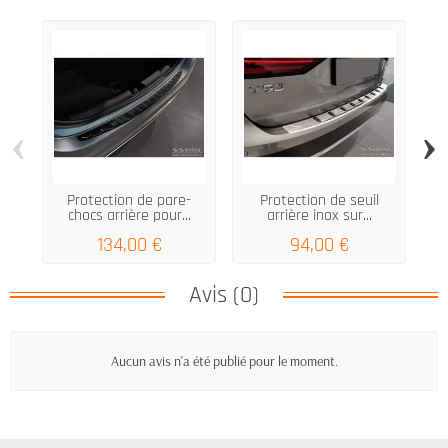
‹
›
Protection de pare-
Protection de seuil
S
chocs arrière pour...
arrière inox sur...
A
134,00 €
94,00 €
Avis (0)
Aucun avis n'a été publié pour le moment.