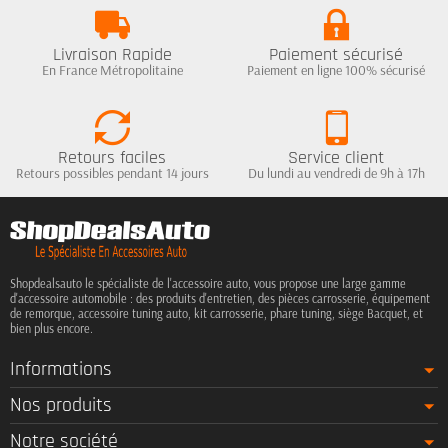
Livraison Rapide
Paiement sécurisé
En France Métropolitaine
Paiement en ligne 100% sécurisé
Retours faciles
Service client
Retours possibles pendant 14 jours
Du lundi au vendredi de 9h à 17h
Shopdealsauto le spécialiste de l'accessoire auto, vous propose une large gamme
d'accessoire automobile : des produits d'entretien, des pièces carrosserie, équipement
de remorque, accessoire tuning auto, kit carrosserie, phare tuning, siège Bacquet, et
bien plus encore.
Informations
Nos produits
Notre société