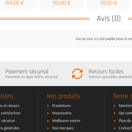
154,00 €
110,00 €
78,00 €
Avis (0)
Aucun avis n'a été publié pour le 
Paiement sécurisé
Retours faciles
Paiement en ligne 100% sécurisé
Retours possibles pendant
tions
Nos produits
Notre 
s et retours
Promotions
Mention
 satisfaction
Nouveautés
Qui som
 sécurisé
Meilleures ventes
Plan du 
ns générales
Nos marques
Contact