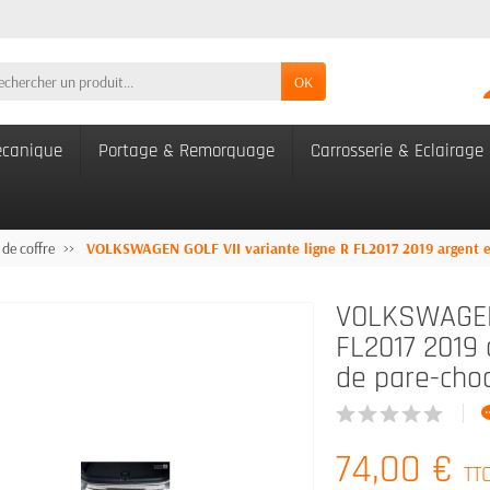
OK
canique
Portage & Remorquage
Carrosserie & Eclairage
 de coffre
VOLKSWAGEN GOLF VII variante ligne R FL2017 2019 argent en 
VOLKSWAGEN 
FL2017 2019 
de pare-choc
74,00 €
TT