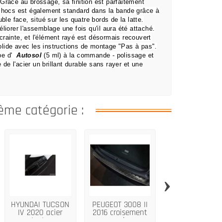
.
Grâce au brossage, sa finition est parfaitement
-chocs est également standard dans la bande grâce à
ble face, situé sur les quatre bords de la latte.
liorer l'assemblage une fois qu'il aura été attaché.
crainte,
et l'élément rayé est désormais recouvert
lide avec les instructions de montage "Pas à pas".
be d'
Autosol
(5 ml) à la commande
- polissage et
 de l'acier un brillant durable sans rayer et une
ême catégorie :
›
HYUNDAI TUCSON
PEUGEOT 3008 II
MAZDA CX 3
IV 2020 acier
2016 croisement
2019 protectio
protecteur...
en acier...
de pare-chocs.