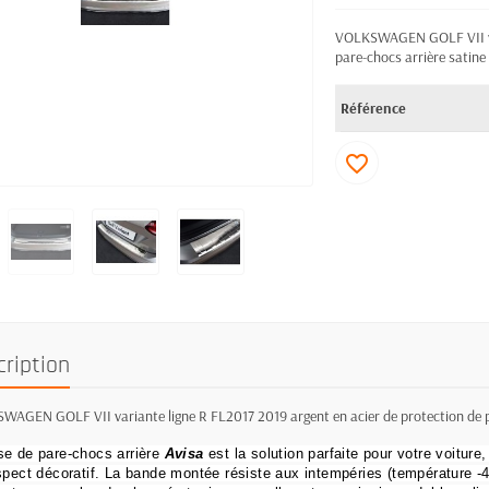
VOLKSWAGEN GOLF VII vari
pare-chocs arrière satine
Référence
favorite_border
cription
AGEN GOLF VII variante ligne R FL2017 2019 argent en acier de protection de p
e de pare-chocs arrière
Avisa
est la solution parfaite pour votre voiture,
spect décoratif.
La bande montée résiste aux intempéries (température -40