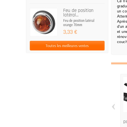
Ce n'
gradu
Feu de position
un co
latéral...
Atten
Feu de position latéral
Après
orange 70mm
d'un 
3,33 €
et un
rénov
couch
Toutes les meilleures ventes
‹
p