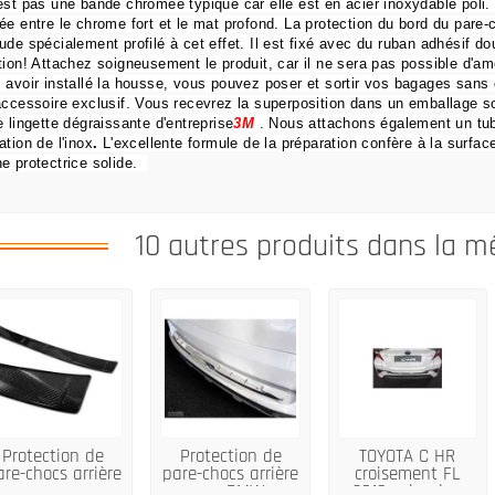
est pas une bande chromée typique car elle est en acier inoxydable poli
ée entre le chrome fort et le mat profond.
La protection du bord du pare
ude spécialement profilé à cet effet.
Il est fixé avec du ruban adhésif dou
tion!
Attachez soigneusement le produit, car il ne sera pas possible d'amé
 avoir installé la housse, vous pouvez poser et sortir vos bagages sans 
accessoire exclusif.
Vous recevrez la superposition dans un emballage so
e lingette dégraissante d'entreprise
3M
.
Nous attachons également un tu
ation de l'inox
.
L'excellente formule de la préparation confère à la surface
e protectrice solide.
10 autres produits dans la m
Protection de
Protection de
TOYOTA C HR
are-chocs arrière
pare-chocs arrière
croisement FL
pour...
pour BMW...
2016 acier de...