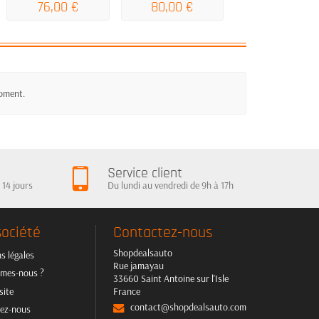
76,00 €
80,00 €
134,00 €
moment.
Service client
 14 jours
Du lundi au vendredi de 9h à 17h
société
Contactez-nous
Shopdealsauto
s légales
Rue jamayau
mes-nous ?
33660 Saint Antoine sur l'Isle
site
France
contact@shopdealsauto.com
ez-nous