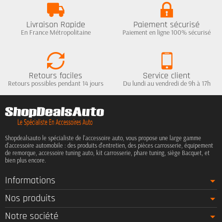
Livraison Rapide
Paiement sécurisé
En France Métropolitaine
Paiement en ligne 100% sécurisé
Retours faciles
Service client
Retours possibles pendant 14 jours
Du lundi au vendredi de 9h à 17h
Shopdealsauto le spécialiste de l'accessoire auto, vous propose une large gamme
d'accessoire automobile : des produits d'entretien, des pièces carrosserie, équipement
de remorque, accessoire tuning auto, kit carrosserie, phare tuning, siège Bacquet, et
bien plus encore.
Informations
Nos produits
Notre société