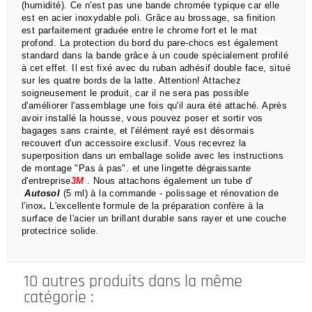
(humidité).
Ce n'est pas une bande chromée typique car elle
est en acier inoxydable poli.
Grâce au brossage, sa finition
est parfaitement graduée entre le chrome fort et le mat
profond.
La protection du bord du pare-chocs est également
standard dans la bande grâce à un coude spécialement profilé
à cet effet.
Il est fixé avec du ruban adhésif double face, situé
sur les quatre bords de la latte.
Attention!
Attachez
soigneusement le produit, car il ne sera pas possible
d'améliorer l'assemblage une fois qu'il aura été attaché.
Après
avoir installé la housse, vous pouvez poser et sortir vos
bagages sans crainte,
et l'élément rayé est désormais
recouvert d'un accessoire exclusif.
Vous recevrez la
superposition dans un emballage solide avec les instructions
de montage "Pas à pas".
et une lingette dégraissante
d'entreprise
3M
.
Nous attachons également un tube d'
Autosol
(5 ml) à la commande
- polissage et rénovation de
l'inox
.
L'excellente formule de la préparation confère à la
surface de l'acier un brillant durable sans rayer et une couche
protectrice solide.
10 autres produits dans la même
catégorie :