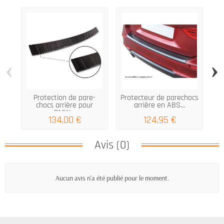
‹
›
Protection de pare-
Protecteur de parechocs
chocs arrière pour
arrière en ABS...
W1
BMW...
134,00 €
124,95 €
Avis (0)
Aucun avis n'a été publié pour le moment.