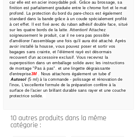
car elle est en acier inoxydable poli.
Grâce au brossage, sa
finition est parfaitement graduée entre le chrome fort et le mat
profond.
La protection du bord du pare-chocs est également
standard dans la bande grâce à un coude spécialement profilé
à cet effet.
Il est fixé avec du ruban adhésif double face, situé
sur les quatre bords de la latte.
Attention!
Attachez
soigneusement le produit, car il ne sera pas possible
d'améliorer l'assemblage une fois qu'il aura été attaché.
Après
avoir installé la housse, vous pouvez poser et sortir vos
bagages sans crainte,
et l'élément rayé est désormais
recouvert d'un accessoire exclusif.
Vous recevrez la
superposition dans un emballage solide avec les instructions
de montage "Pas à pas".
et une lingette dégraissante
d'entreprise
3M
.
Nous attachons également un tube d'
Autosol
(5 ml) à la commande
- polissage et rénovation de
l'inox
.
L'excellente formule de la préparation confère à la
surface de l'acier un brillant durable sans rayer et une couche
protectrice solide.
10 autres produits dans la même
catégorie :