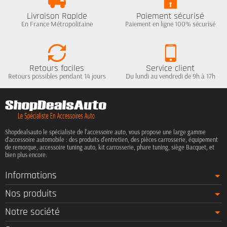
Livraison Rapide
Paiement sécurisé
En France Métropolitaine
Paiement en ligne 100% sécurisé
Retours faciles
Service client
Retours possibles pendant 14 jours
Du lundi au vendredi de 9h à 17h
Shopdealsauto le spécialiste de l'accessoire auto, vous propose une large gamme
d'accessoire automobile : des produits d'entretien, des pièces carrosserie, équipement
de remorque, accessoire tuning auto, kit carrosserie, phare tuning, siège Bacquet, et
bien plus encore.
Informations
Nos produits
Notre société