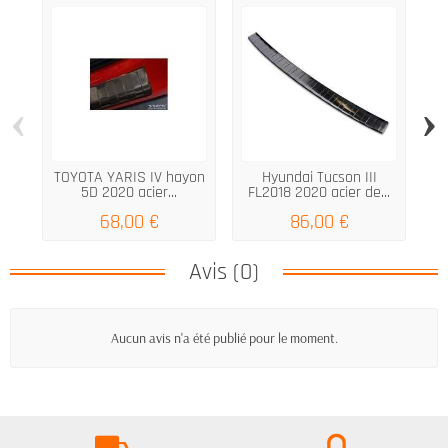
‹
›
TOYOTA YARIS IV hayon
Hyundai Tucson III
V
5D 2020 acier...
FL2018 2020 acier de...
B7
68,00 €
86,00 €
Avis (0)
Aucun avis n'a été publié pour le moment.