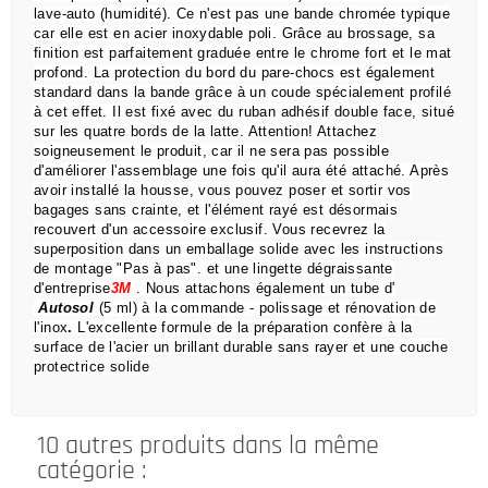
lave-auto (humidité).
Ce n'est pas une bande chromée typique
car elle est en acier inoxydable poli.
Grâce au brossage, sa
finition est parfaitement graduée entre le chrome fort et le mat
profond.
La protection du bord du pare-chocs est également
standard dans la bande grâce à un coude spécialement profilé
à cet effet.
Il est fixé avec du ruban adhésif double face, situé
sur les quatre bords de la latte.
Attention!
Attachez
soigneusement le produit, car il ne sera pas possible
d'améliorer l'assemblage une fois qu'il aura été attaché.
Après
avoir installé la housse, vous pouvez poser et sortir vos
bagages sans crainte,
et l'élément rayé est désormais
recouvert d'un accessoire exclusif.
Vous recevrez la
superposition dans un emballage solide avec les instructions
de montage "Pas à pas".
et une lingette dégraissante
d'entreprise
3M
.
Nous attachons également un tube d'
Autosol
(5 ml) à la commande
- polissage et rénovation de
l'inox
.
L'excellente formule de la préparation confère à la
surface de l'acier un brillant durable sans rayer et une couche
protectrice solide
10 autres produits dans la même
catégorie :