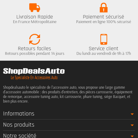
Livraison Rapide
Paiement sécurisé
En France Métropolitaine
Paiement en ligne 100% sécurisé
Retours faciles
Service client
Retours possibles pendant 14 jours
Du lundi au vendredi de 9h à 17h
Shopdealsauto le spécialiste de l'accessoire auto, vous propose une large gamme
d'accessoire automobile : des produits d'entretien, des pièces carrosserie, équipement
de remorque, accessoire tuning auto, kit carrosserie, phare tuning, siège Bacquet, et
bien plus encore.
Informations
Nos produits
Notre société