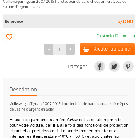
Volkswagen Tiguan 2007 2015 I protecteur de pare-chocs arrière 2pcs de
Satine d'argent en acier
Référence
2/35683
En stock
(10 produits)
favorite_border
Ajouter au panier
Partager
Description
Volkswagen Tiguan 2007 2015 I protecteur de pare-chocs arrière 2pcs
de Satine d'argent en acier
Housse de pare-chocs arrière
Avisa
est la solution parfaite
pour votre voiture, car il a à la fois des fonctions de protection
et un bel aspect décoratif.
La bande montée résiste aux
intempéries (température -40°C / +50°C) et aux visites au