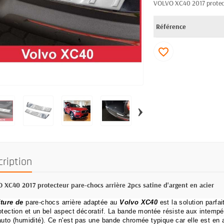
VOLVO XC40 2017 protecte
Référence
favorite_border
›
cription
 XC40 2017 protecteur pare-chocs arrière 2pcs satine d'argent en acier
ture de
pare-chocs arrière adaptée au
Volvo XC40
est la solution parfai
otection et un bel aspect décoratif.
La bande montée résiste aux intempér
auto (humidité).
Ce n'est pas une bande chromée typique car elle est en a