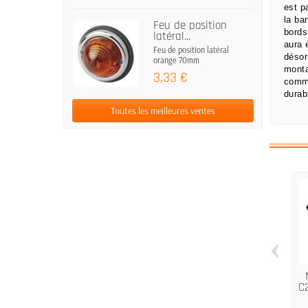
est p
la ba
Feu de position
bords
latéral...
aura 
Feu de position latéral
désor
orange 70mm
monta
3,33 €
comm
durab
Toutes les meilleures ventes
‹
C2