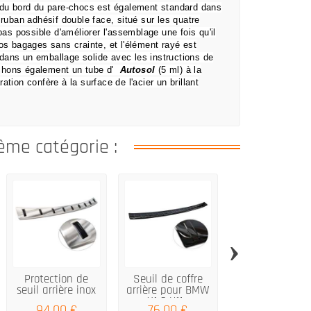
 du bord du pare-chocs est également standard dans
 ruban adhésif double face, situé sur les quatre
as possible d'améliorer l'assemblage une fois qu'il
 vos bagages sans crainte,
et l'élément rayé est
dans un emballage solide avec les instructions de
chons également un tube d'
Autosol
(5 ml) à la
ation confère à la surface de l'acier un brillant
ême catégorie :
›
Protection de
Seuil de coffre
Protecteur d
seuil arrière inox
arrière pour BMW
parechocs arriè
sur...
X1 3 U11...
ABS pour...
94,00 €
76,00 €
89,95 €