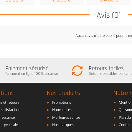
Avis (0)
Aucun avis n'a été publié pour le 
Paiement sécurisé
Retours faciles
Paiement en ligne 100% sécurisé
Retours possibles pendant
tions
Nos produits
Notre 
s et retours
Promotions
Mention
 satisfaction
Nouveautés
Qui som
 sécurisé
Meilleures ventes
Plan du 
ns générales
Nos marques
Contact