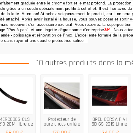
arfaitement graduée entre le chrome fort et le mat profond.
La protection
nde grâce à un coude spécialement profilé à cet effet.
Il est fixé avec du
 de la latte.
Attention!
Attachez soigneusement le produit, car il ne sera p
été attaché.
Après avoir installé la housse, vous pouvez poser et sortir
mais recouvert d'un accessoire exclusif.
Vous recevrez la superposition 
ge "Pas à pas".
et une lingette dégraissante d'entreprise
3M
.
Nous atta
ande
- polissage et rénovation de l'inox
.
L'excellente formule de la prépar
le sans rayer et une couche protectrice solide.
10 autres produits dans la m
MERCEDES CLS
Protecteur de
OPEL CORSA F VI
18 2014 fibre de
pare-chocs arrière
5D GS 2019 Ligne
carbone de...
pour BMW...
de...
58,00 €
179,00 €
134,00 €