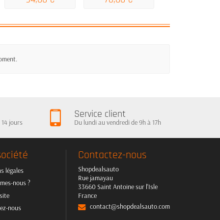
moment.
Service client
 14 jours
Du lundi au vendredi de 9h à 17h
société
Contactez-nous
Shopdealsauto
s légales
Rue jamayau
mes-nous ?
33660 Saint Antoine sur l'Isle
site
France
contact@shopdealsauto.com
ez-nous