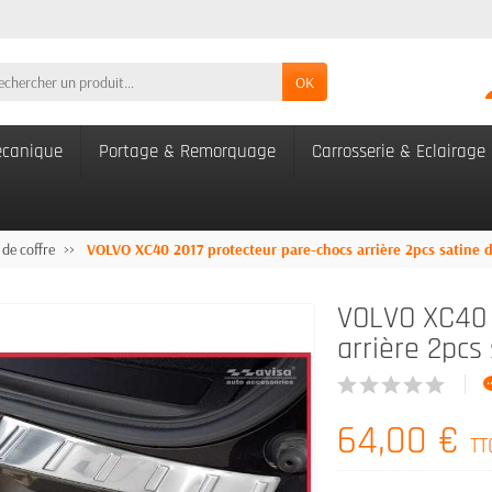
OK
canique
Portage & Remorquage
Carrosserie & Eclairage
 de coffre
VOLVO XC40 2017 protecteur pare-chocs arrière 2pcs satine d
VOLVO XC40 
arrière 2pcs
64,00 €
TT