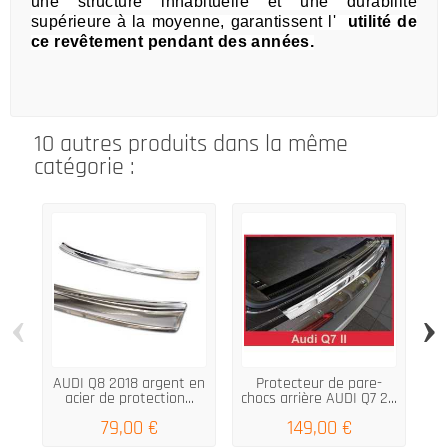
une
structure inhabituelle et une durabilité
supérieure à la moyenne, garantissent l'
utilité de
ce revêtement pendant des années.
10 autres produits dans la même
catégorie :
‹
›
AUDI Q8 2018 argent en
Protecteur de pare-
acier de protection...
chocs arrière AUDI Q7 2...
Hy
79,00 €
149,00 €