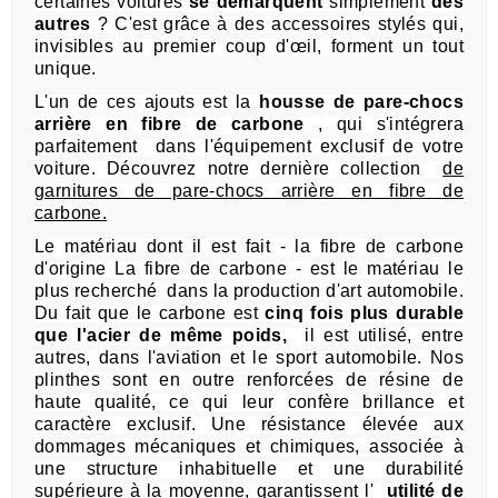
certaines voitures
se démarquent
simplement
des
autres
?
C'est grâce à des accessoires stylés qui,
invisibles au premier coup d'œil, forment un tout
unique.
L'un de ces ajouts est la
housse de pare-chocs
arrière en fibre de carbone
, qui
s'intégrera
parfaitement
dans l'équipement exclusif de votre
voiture.
Découvrez notre dernière collection
de
garnitures de pare-chocs arrière en fibre de
carbone.
Le matériau dont il est fait - la fibre de carbone
d'origine La fibre de carbone - est le matériau le
plus recherché
dans la production d'art automobile.
Du fait que le carbone est
cinq fois plus durable
que l'acier de même poids,
il est utilisé, entre
autres, dans l'aviation et le sport automobile.
Nos
plinthes sont en outre renforcées de résine de
haute qualité, ce qui leur confère brillance et
caractère exclusif.
Une résistance élevée aux
dommages mécaniques et chimiques, associée à
une
structure inhabituelle et une durabilité
supérieure à la moyenne, garantissent l'
utilité de