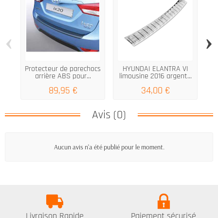
‹
›
Protecteur de parechocs
HYUNDAI ELANTRA VI
S
arrière ABS pour...
limousine 2016 argent...
89,95 €
34,00 €
Avis (0)
Aucun avis n'a été publié pour le moment.
Livraison Rapide
Paiement sécurisé