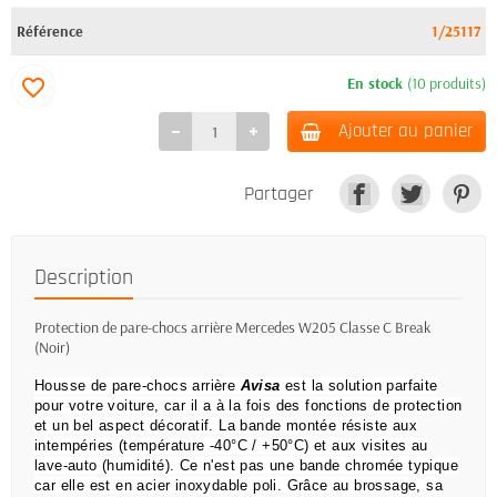
Référence
1/25117
En stock
(10 produits)
favorite_border
Ajouter au panier
Partager
Description
Protection de pare-chocs arrière Mercedes W205 Classe C Break
(Noir)
Housse de pare-chocs arrière
Avisa
est la solution parfaite
pour votre voiture, car il a à la fois des fonctions de protection
et un bel aspect décoratif.
La bande montée résiste aux
intempéries (température -40°C / +50°C) et aux visites au
lave-auto (humidité).
Ce n'est pas une bande chromée typique
car elle est en acier inoxydable poli.
Grâce au brossage, sa