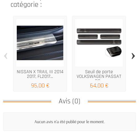
catégorie :
‹
›
NISSAN X TRAIL III 2014
Seuil de porte
N
2017, FL2017...
VOLKSWAGEN PASSAT
B8...
95,00 €
64,00 €
Avis (0)
Aucun avis n'a été publié pour le moment.