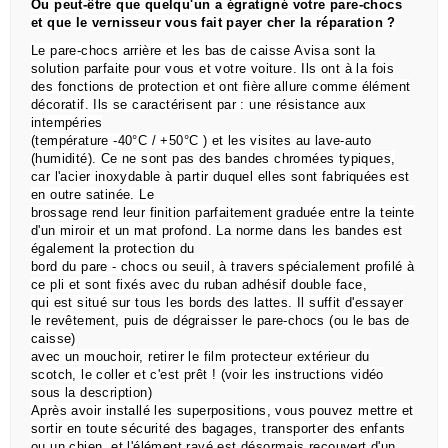
Ou peut-être que quelqu'un a égratigné votre pare-chocs
et que le vernisseur vous fait payer cher la réparation ?
Le pare-chocs arrière et les bas de caisse Avisa sont la
solution parfaite pour vous et votre voiture. Ils ont à la fois
des
fonctions de
protection et ont fière allure comme élément
décoratif. Ils se caractérisent par : une résistance aux
intempéries
(température -40°C / +50°C ) et les visites au lave-auto
(humidité).
Ce ne sont pas des bandes chromées typiques,
car l'acier inoxydable à partir duquel elles sont fabriquées est
en outre satinée. Le
brossage
rend leur finition
parfaitement graduée entre la teinte
d'un miroir et un mat profond. La norme dans les bandes est
également la protection du
bord
du
pare
-
chocs ou seuil, à travers spécialement profilé à
ce pli et sont fixés avec du ruban adhésif double face,
qui est situé sur tous les bords des lattes.
Il suffit d'essayer
le revêtement, puis de dégraisser le pare-chocs (ou le bas de
caisse)
avec un mouchoir, retirer le film protecteur extérieur du
scotch, le coller et c'est prêt !
(voir les instructions vidéo
sous la description)
Après avoir installé les superpositions, vous pouvez mettre et
sortir en toute sécurité des bagages, transporter des enfants
ou un chien, et l'élément rayé est désormais recouvert d'un