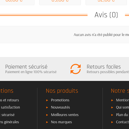
Avis (0)
Aucun avis n'a été publié pour le 
Paiement sécurisé
Retours faciles
Paiement en ligne 100% sécurisé
Retours possibles pendant
tions
Nos produits
Notre 
s et retours
Promotions
Mention
 satisfaction
Nouveautés
Qui som
 sécurisé
Meilleures ventes
Plan du 
ns générales
Nos marques
Contact