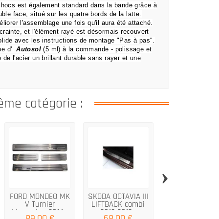
-chocs est également standard dans la bande grâce à
ble face, situé sur les quatre bords de la latte.
liorer l'assemblage une fois qu'il aura été attaché.
crainte,
et l'élément rayé est désormais recouvert
lide avec les instructions de montage "Pas à pas".
be d'
Autosol
(5 ml) à la commande
- polissage et
 de l'acier un brillant durable sans rayer et une
ême catégorie :
›
FORD MONDEO MK
SKODA OCTAVIA III
Seuil de port
V Turnier
LIFTBACK combi
pour RENAUL
Limousine 2014...
2013 2019...
EXPRESS Van..
89,00 €
68,00 €
66,00 €