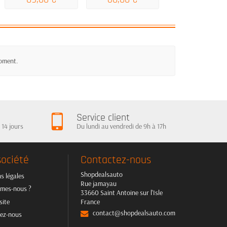
moment.
Service client
 14 jours
Du lundi au vendredi de 9h à 17h
société
Contactez-nous
Shopdealsauto
s légales
Rue jamayau
mes-nous ?
33660 Saint Antoine sur l'Isle
site
France
contact@shopdealsauto.com
ez-nous