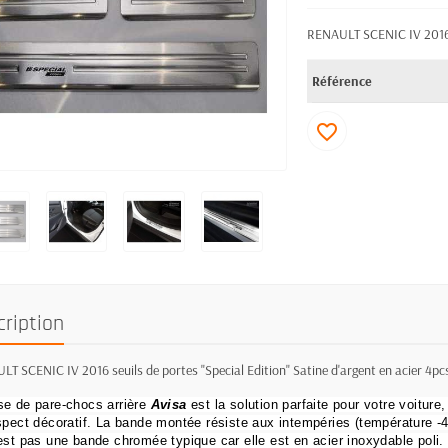
RENAULT SCENIC IV 2016 se
Référence
favorite_border
cription
T SCENIC IV 2016 seuils de portes "Special Edition" Satine d'argent en acier 4pc
e de pare-chocs arrière
Avisa
est la solution parfaite pour votre voiture,
spect décoratif.
La bande montée résiste aux intempéries (température -40
est pas une bande chromée typique car elle est en acier inoxydable poli