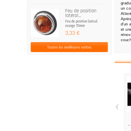
gradu
un co
Feu de position
Atten
latéral...
Après
Feu de position latéral
d'un 
orange 70mm
et un
3,33 €
rénov
couch
Toutes les meilleures ventes
‹
P