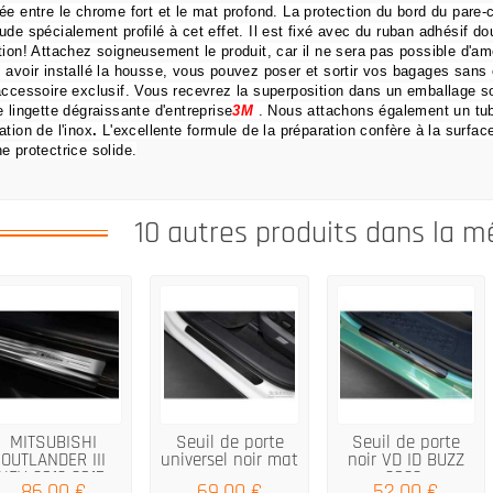
ée entre le chrome fort et le mat profond.
La protection du bord du pare
ude spécialement profilé à cet effet.
Il est fixé avec du ruban adhésif dou
tion!
Attachez soigneusement le produit, car il ne sera pas possible d'amé
 avoir installé la housse, vous pouvez poser et sortir vos bagages sans 
accessoire exclusif.
Vous recevrez la superposition dans un emballage so
e lingette dégraissante d'entreprise
3M
.
Nous attachons également un tu
ation de l'inox
.
L'excellente formule de la préparation confère à la surface
e protectrice solide.
10 autres produits dans la m
MITSUBISHI
Seuil de porte
Seuil de porte
OUTLANDER III
universel noir mat
noir VD ID BUZZ
HEV 2012 2015,...
2022-
86,00 €
69,00 €
52,00 €