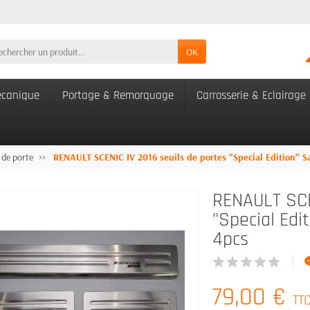
OK
canique
Portage & Remorquage
Carrosserie & Eclairage
 de porte
RENAULT SCENIC IV 2016 seuils de portes "Special Edition" Sa
RENAULT SCEN
"Special Edi
4pcs
79,00 €
TT