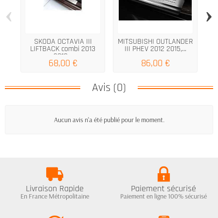
‹
›
SKODA OCTAVIA III
MITSUBISHI OUTLANDER
Vo
LIFTBACK combi 2013
III PHEV 2012 2015,...
2019...
68,00 €
86,00 €
Avis (0)
Aucun avis n'a été publié pour le moment.
Livraison Rapide
Paiement sécurisé
En France Métropolitaine
Paiement en ligne 100% sécurisé