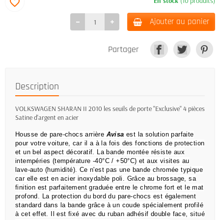
En stock
(10 produits)
favorite_border
Ajouter au panier
Partager
Description
VOLKSWAGEN SHARAN II 2010 les seuils de porte "Exclusive" 4 pièces
Satine d'argent en acier
Housse de pare-chocs arrière
Avisa
est la solution parfaite
pour votre voiture, car il a à la fois des fonctions de protection
et un bel aspect décoratif.
La bande montée résiste aux
intempéries (température -40°C / +50°C) et aux visites au
lave-auto (humidité).
Ce n'est pas une bande chromée typique
car elle est en acier inoxydable poli.
Grâce au brossage, sa
finition est parfaitement graduée entre le chrome fort et le mat
profond.
La protection du bord du pare-chocs est également
standard dans la bande grâce à un coude spécialement profilé
à cet effet.
Il est fixé avec du ruban adhésif double face, situé