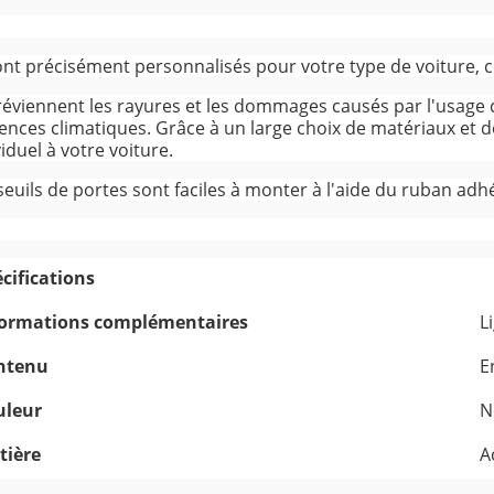
sont précisément personnalisés pour votre type de voiture, c
préviennent les rayures et les dommages causés par l'usage 
uences climatiques. Grâce à un large choix de matériaux et
viduel à votre voiture.
seuils de portes sont faciles à monter à l'aide du ruban adhé
cifications
formations complémentaires
L
ntenu
E
uleur
N
tière
A