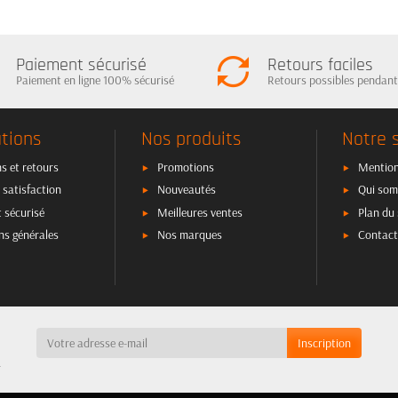
Paiement sécurisé
Retours faciles
Paiement en ligne 100% sécurisé
Retours possibles pendant
tions
Nos produits
Notre 
s et retours
Promotions
Mention
 satisfaction
Nouveautés
Qui som
 sécurisé
Meilleures ventes
Plan du 
ns générales
Nos marques
Contact
a