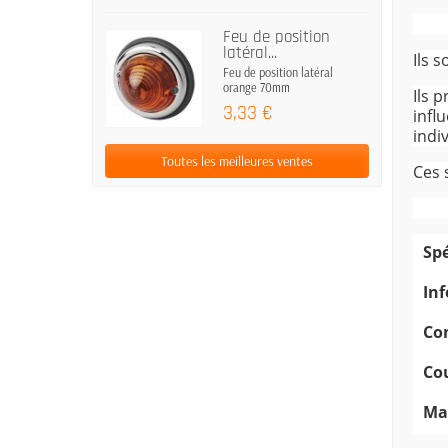
Feu de position
latéral...
Ils 
Feu de position latéral
orange 70mm
Ils 
3,33 €
infl
indi
Toutes les meilleures ventes
Ces 
Spé
In
Co
Co
Ma