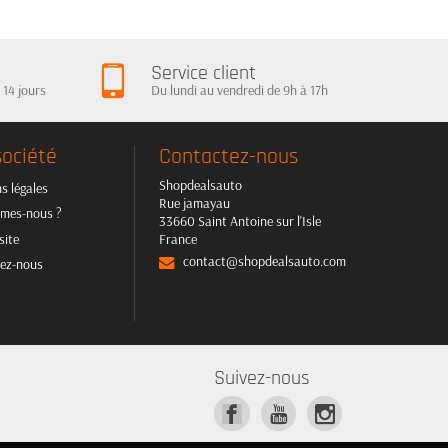
Service client
 14 jours
Du lundi au vendredi de 9h à 17h
société
Contactez-nous
Shopdealsauto
s légales
Rue jamayau
mes-nous ?
33660 Saint Antoine sur l'Isle
site
France
contact@shopdealsauto.com
ez-nous
Suivez-nous