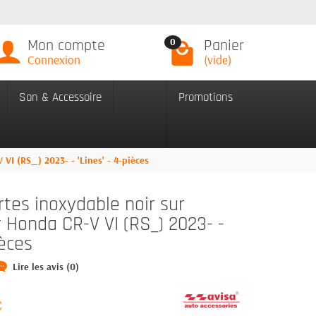
Mon compte
Panier
0
Connexion
(vide)
Son & Accessoire
Promotions
VI (RS_) 2023- - 'Lines' - 4-pièces
rtes inoxydable noir sur
Honda CR-V VI (RS_) 2023- -
ièces
Lire les avis (0)
C