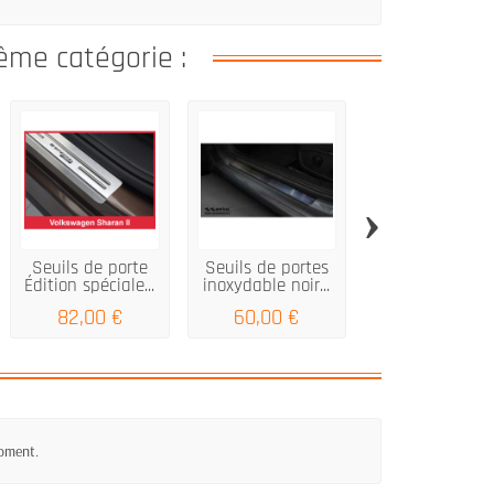
ême catégorie :
›
Seuils de porte
Seuils de portes
TOYOTA RAV4 
Édition spéciale...
inoxydable noir...
génération 20
seuils de...
82,00 €
60,00 €
68,00 €
moment.