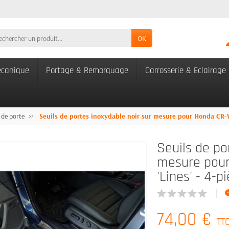
OK
canique
Portage & Remorquage
Carrosserie & Eclairage
 de porte
Seuils de portes inoxydable noir sur mesure pour Honda CR-V 
Seuils de po
mesure pour 
'Lines' - 4-p
74,00 €
TT