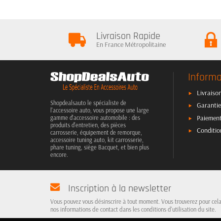
Livraison Rapide
En France Métropolitaine
Informa
Livraison
Shopdealsauto le spécialiste de
Garantie
l'accessoire auto, vous propose une large
Paiement
gamme d'accessoire automobile : des
produits d'entretien, des pièces
Conditio
carrosserie, équipement de remorque,
accessoire tuning auto, kit carrosserie,
phare tuning, siège Bacquet, et bien plus
encore.
Inscription à la newsletter
Vous pouvez vous désinscrire à tout moment. Vous trouverez pour cel
nos informations de contact dans les conditions d'utilisation du site.