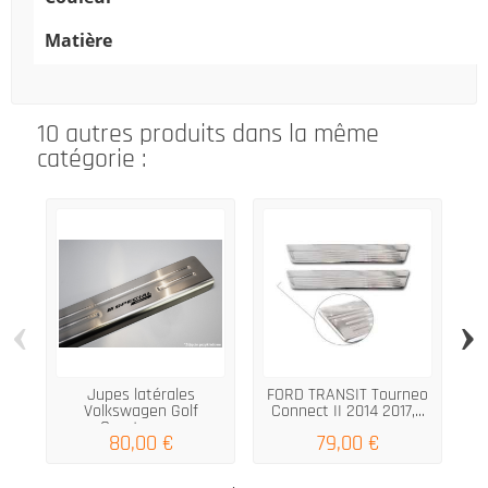
Matière
10 autres produits dans la même
catégorie :
‹
›
Jupes latérales
FORD TRANSIT Tourneo
V
Volkswagen Golf
Connect II 2014 2017,...
Sportsvan...
80,00 €
79,00 €