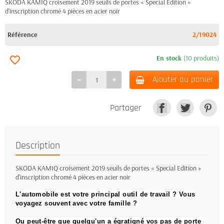
SKODA KAMIQ croisement 2019 seuils de portes « Special Edition »
d'inscription chromé 4 pièces en acier noir
Référence
2/19024
En stock
(10 produits)
favorite_border
Ajouter au panier
Partager
Description
SKODA KAMIQ croisement 2019 seuils de portes « Special Edition »
d'inscription chromé 4 pièces en acier noir
L'automobile est votre principal outil de travail ?
Vous
voyagez souvent avec votre famille ?
Ou peut-être que quelqu'un a égratigné vos pas de porte