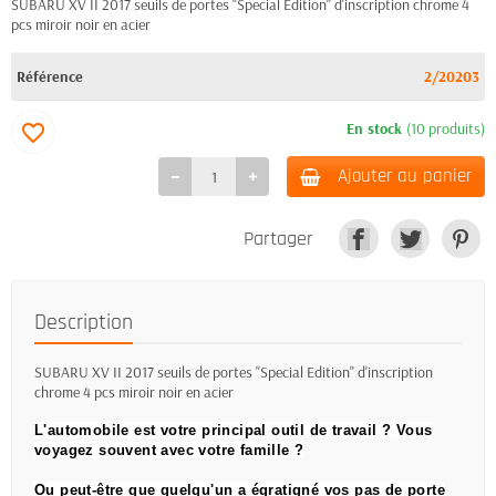
SUBARU XV II 2017 seuils de portes "Special Edition" d'inscription chrome 4
pcs miroir noir en acier
Référence
2/20203
En stock
(10 produits)
favorite_border
Ajouter au panier
Partager
Description
SUBARU XV II 2017 seuils de portes "Special Edition" d'inscription
chrome 4 pcs miroir noir en acier
L'automobile est votre principal outil de travail ?
Vous
voyagez souvent avec votre famille ?
Ou peut-être que quelqu'un a égratigné vos pas de porte