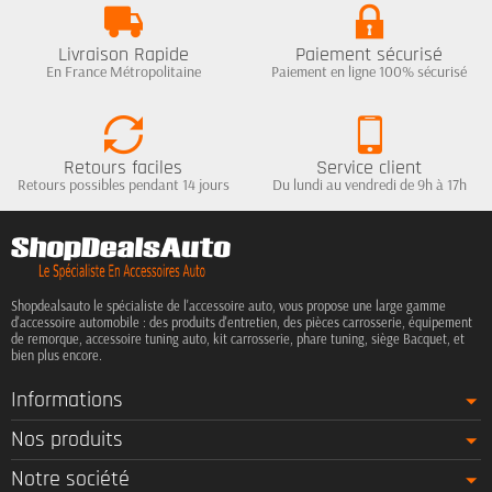
Livraison Rapide
Paiement sécurisé
En France Métropolitaine
Paiement en ligne 100% sécurisé
Retours faciles
Service client
Retours possibles pendant 14 jours
Du lundi au vendredi de 9h à 17h
Shopdealsauto le spécialiste de l'accessoire auto, vous propose une large gamme
d'accessoire automobile : des produits d'entretien, des pièces carrosserie, équipement
de remorque, accessoire tuning auto, kit carrosserie, phare tuning, siège Bacquet, et
bien plus encore.
Informations
Nos produits
Notre société