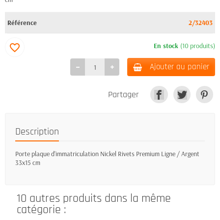
Référence
2/32403
En stock
(10 produits)
favorite_border
Ajouter au panier
Partager
Description
Porte plaque d'immatriculation Nickel Rivets Premium Ligne / Argent
33x15 cm
10 autres produits dans la même
catégorie :