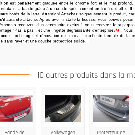
nition est parfaitement graduée entre le chrome fort et le mat profond.
ard dans la bande grâce à un coude spécialement profilé à cet effet.
Il
uatre bords de la latte.
Attention!
Attachez soigneusement le produit, car 
qu'il aura été attaché.
Après avoir installé la housse, vous pouvez poser
ésormais recouvert d'un accessoire exclusif.
Vous recevrez la superposi
ontage "Pas à pas".
et une lingette dégraissante d'entreprise
3M
.
Nous 
ande
- polissage et rénovation de l'inox
.
L'excellente formule de la pr
le sans rayer et une couche protectrice solide.
10 autres produits dans la m
Bande de
Volkswagen
Protecteur de