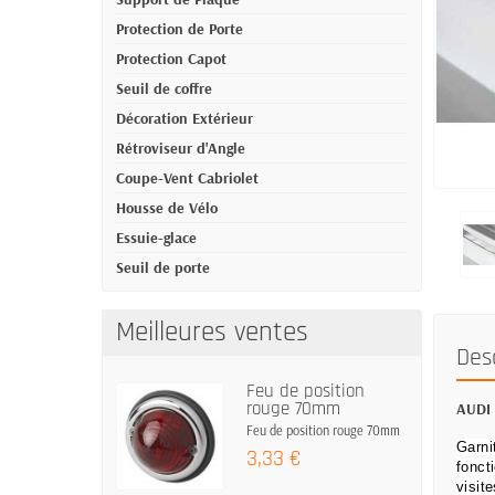
Protection de Porte
Protection Capot
Seuil de coffre
Décoration Extérieur
Rétroviseur d'Angle
Coupe-Vent Cabriolet
Housse de Vélo
Essuie-glace
Seuil de porte
Meilleures ventes
Des
Feu de position
rouge 70mm
AUDI 
Feu de position rouge 70mm
Garni
3,33 €
fonct
visit