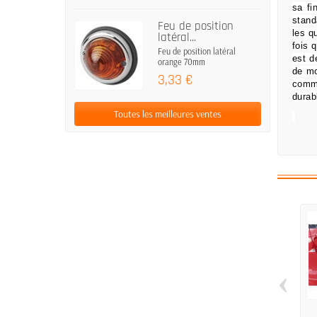
sa fi
stand
Feu de position
les q
latéral...
fois 
Feu de position latéral
est d
orange 70mm
de m
3,33 €
comm
durab
Toutes les meilleures ventes
‹