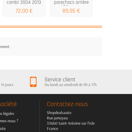
combi 2004 2013
parechocs arrière
arrière argent 
argent en...
ABS pour...
acier de...
72,00 €
89,95 €
79,00 €
moment.
Service client
 14 jours
Du lundi au vendredi de 9h à 17h
société
Contactez-nous
Shopdealsauto
s légales
Rue jamayau
mes-nous ?
33660 Saint Antoine sur l'Isle
site
France