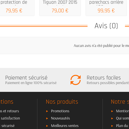
protection de
Tiguan 2007 2015
parechocs arrière
parechocs
I protecteur...
ABS pour...
79,95 €
79,00 €
99,95 €
arrière...
Avis (0)
Aucun avis n'a été publié pour le 
Paiement sécurisé
Retours faciles
Paiement en ligne 100% sécurisé
Retours possibles pendant
tions
Nos produits
Notre 
s et retours
Promotions
Mention
 satisfaction
Nouveautés
Qui som
 sécurisé
Meilleures ventes
Plan du 