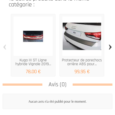
catégorie :
‹
›
Kuga III ST Ligne
Protecteur de parechocs
hybride Vignale 2019...
arrière ABS pour...
2
78,00 €
99,95 €
Avis (0)
Aucun avis n'a été publié pour le moment.