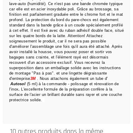
lave-auto (humidité).
Ce n'est pas une bande chromée typique
car elle est en acier inoxydable poli.
Grâce au brossage, sa
finition est parfaitement graduée entre le chrome fort et le mat
profond.
La protection du bord du pare-chocs est également
standard dans la bande grâce à un coude spécialement profilé
à cet effet.
Il est fixé avec du ruban adhésif double face, situé
sur les quatre bords de la latte.
Attention!
Attachez
soigneusement le produit, car il ne sera pas possible
d'améliorer l'assemblage une fois qu'il aura été attaché.
Après
avoir installé la housse, vous pouvez poser et sortir vos
bagages sans crainte,
et l'élément rayé est désormais
recouvert d'un accessoire exclusif.
Vous recevrez la
superposition dans un emballage solide avec les instructions
de montage "Pas à pas".
et une lingette dégraissante
d'entreprise
3M
.
Nous attachons également un tube d'
Autosol
(5 ml) à la commande
- polissage et rénovation de
l'inox
.
L'excellente formule de la préparation confère à la
surface de l'acier un brillant durable sans rayer et une couche
protectrice solide.
10 autres produits dans la même