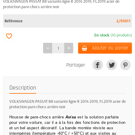
VOLKSWAGEN PASSAT B8 variante ligne R 2014 2019, FL2019 acier de
protection pare-chocs arrière noir
Référence
2/45011
En stock
(10 produits)
favorite_border
Ajouter au panier
Partager
Description
VOLKSWAGEN PASSAT B8 variante ligne R 2014 2019, FL2019 acier de
protection pare-chocs arrière noir
Housse de pare-chocs arrière
Avisa
est la solution parfaite
pour votre voiture, car il a à la fois des fonctions de protection
et un bel aspect décoratif.
La bande montée résiste aux
intempéries (température -40°C / +50°C) et aux visites au