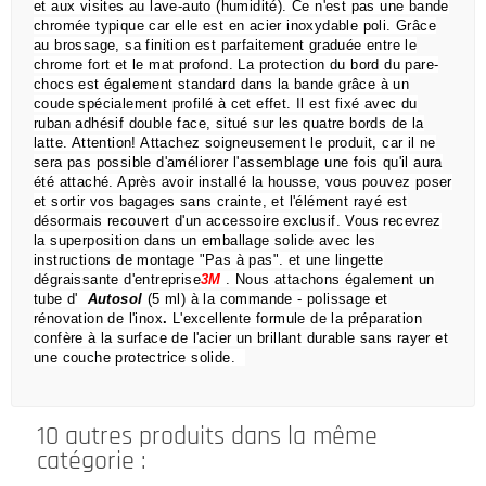
et aux visites au lave-auto (humidité).
Ce n'est pas une bande
chromée typique car elle est en acier inoxydable poli.
Grâce
au brossage, sa finition est parfaitement graduée entre le
chrome fort et le mat profond.
La protection du bord du pare-
chocs est également standard dans la bande grâce à un
coude spécialement profilé à cet effet.
Il est fixé avec du
ruban adhésif double face, situé sur les quatre bords de la
latte.
Attention!
Attachez soigneusement le produit, car il ne
sera pas possible d'améliorer l'assemblage une fois qu'il aura
été attaché.
Après avoir installé la housse, vous pouvez poser
et sortir vos bagages sans crainte,
et l'élément rayé est
désormais recouvert d'un accessoire exclusif.
Vous recevrez
la superposition dans un emballage solide avec les
instructions de montage "Pas à pas".
et une lingette
dégraissante d'entreprise
3M
.
Nous attachons également un
tube d'
Autosol
(5 ml) à la commande
- polissage et
rénovation de l'inox
.
L'excellente formule de la préparation
confère à la surface de l'acier un brillant durable sans rayer et
une couche protectrice solide.
10 autres produits dans la même
catégorie :