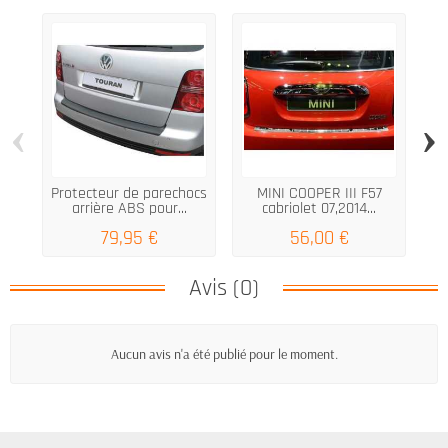
‹
›
Protecteur de parechocs
MINI COOPER III F57
arrière ABS pour...
cabriolet 07,2014...
pr
79,95 €
56,00 €
Avis (0)
Aucun avis n'a été publié pour le moment.