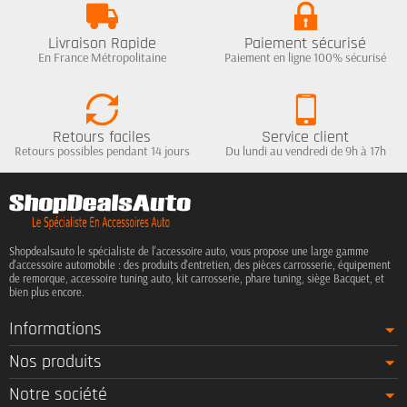
Livraison Rapide
Paiement sécurisé
En France Métropolitaine
Paiement en ligne 100% sécurisé
Retours faciles
Service client
Retours possibles pendant 14 jours
Du lundi au vendredi de 9h à 17h
Shopdealsauto le spécialiste de l'accessoire auto, vous propose une large gamme
d'accessoire automobile : des produits d'entretien, des pièces carrosserie, équipement
de remorque, accessoire tuning auto, kit carrosserie, phare tuning, siège Bacquet, et
bien plus encore.
Informations
Nos produits
Notre société