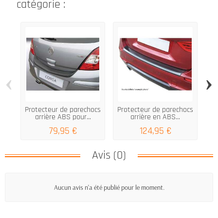
catégorie :
‹
›
Protecteur de parechocs
Protecteur de parechocs
Pr
arrière ABS pour...
arrière en ABS...
79,95 €
124,95 €
Avis (0)
Aucun avis n'a été publié pour le moment.