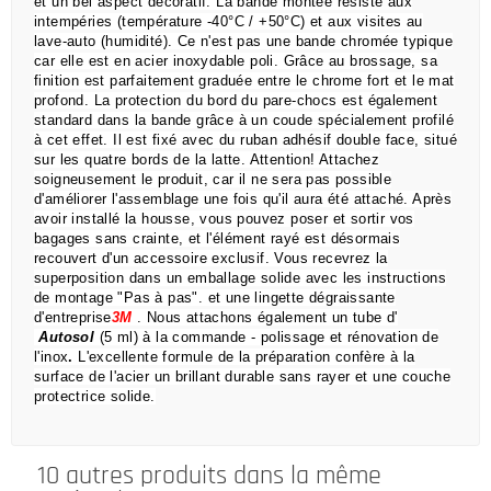
et un bel aspect décoratif.
La bande montée résiste aux
intempéries (température -40°C / +50°C) et aux visites au
lave-auto (humidité).
Ce n'est pas une bande chromée typique
car elle est en acier inoxydable poli.
Grâce au brossage, sa
finition est parfaitement graduée entre le chrome fort et le mat
profond.
La protection du bord du pare-chocs est également
standard dans la bande grâce à un coude spécialement profilé
à cet effet.
Il est fixé avec du ruban adhésif double face, situé
sur les quatre bords de la latte.
Attention!
Attachez
soigneusement le produit, car il ne sera pas possible
d'améliorer l'assemblage une fois qu'il aura été attaché.
Après
avoir installé la housse, vous pouvez poser et sortir vos
bagages sans crainte,
et l'élément rayé est désormais
recouvert d'un accessoire exclusif.
Vous recevrez la
superposition dans un emballage solide avec les instructions
de montage "Pas à pas".
et une lingette dégraissante
d'entreprise
3M
.
Nous attachons également un tube d'
Autosol
(5 ml) à la commande
- polissage et rénovation de
l'inox
.
L'excellente formule de la préparation confère à la
surface de l'acier un brillant durable sans rayer et une couche
protectrice solide.
10 autres produits dans la même