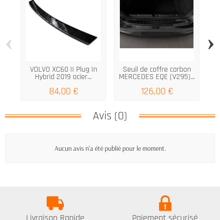
‹
›
VOLVO XC60 II Plug In
Seuil de coffre carbon
Pr
Hybrid 2019 acier...
MERCEDES EQE (V295)...
84,00 €
126,00 €
Avis (0)
Aucun avis n'a été publié pour le moment.
Livraison Rapide
Paiement sécurisé