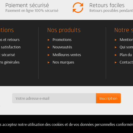
Paiement sécurisé
Retours faciles
Paiement en ligne 100% sécurisé
Retours possibles pendant
tions
Nos produits
Notre 
s et retours
Promotions
Mention
 satisfaction
Nouveautés
Qui som
 sécurisé
Meilleures ventes
Plan du 
ns générales
Nos marques
Contact
a
ous acceptez notre utilisation des cookies et de vos données personnelles confor
ous acceptez notre utilisation des cookies et de vos données personnelles confor
Shopdealsauto - 2025 - Copyright©