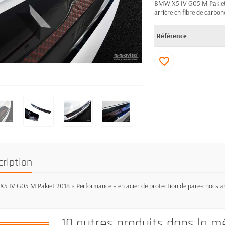
BMW X5 IV G05 M Pakiet 2
arrière en fibre de carbon
Référence
favorite_border
cription
 IV G05 M Pakiet 2018 « Performance » en acier de protection de pare-chocs arriè
10 autres produits dans la m