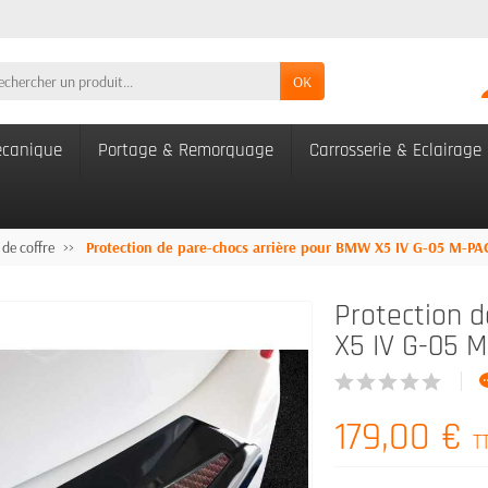
OK
canique
Portage & Remorquage
Carrosserie & Eclairage
 de coffre
Protection de pare-chocs arrière pour BMW X5 IV G-05 M-PA
Protection 
X5 IV G-05 
179,00 €
T