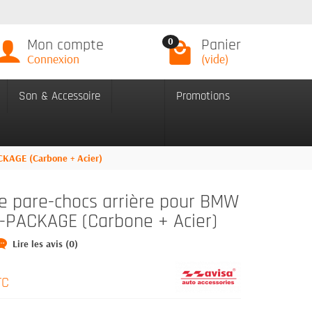
Mon compte
Panier
0
Connexion
(vide)
Son & Accessoire
Promotions
CKAGE (Carbone + Acier)
de pare-chocs arrière pour BMW
M-PACKAGE (Carbone + Acier)
Lire les avis (0)
TC