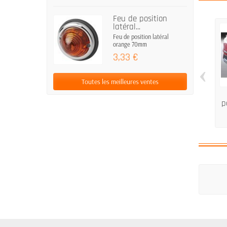
Feu de position
latéral...
Feu de position latéral
orange 70mm
3,33 €
‹
Toutes les meilleures ventes
p