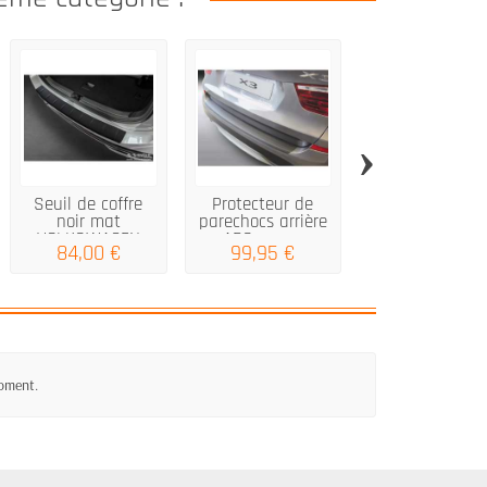
›
Seuil de coffre
Protecteur de
Protection d
noir mat
parechocs arrière
pare-chocs arri
VOLKSWAGEN
ABS pour...
pour...
84,00 €
99,95 €
60,00 €
PASSAT...
moment.