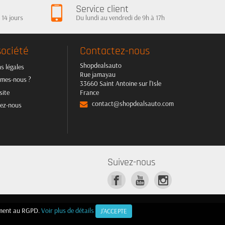
Service client
 14 jours
Du lundi au vendredi de 9h à 17h
société
Contactez-nous
Shopdealsauto
s légales
Rue jamayau
mes-nous ?
33660 Saint Antoine sur l'Isle
site
France
contact@shopdealsauto.com
ez-nous
Suivez-nous
mément au RGPD.
mément au RGPD.
Voir plus de détails
Voir plus de détails
J'ACCEPTE
J'ACCEPTE