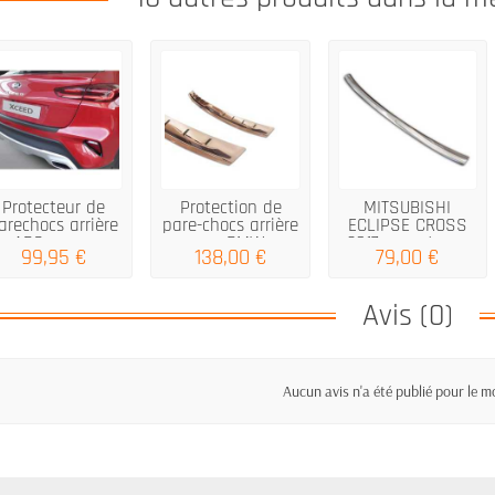
Protecteur de
Protection de
MITSUBISHI
arechocs arrière
pare-chocs arrière
ECLIPSE CROSS
ABS pour...
pour BMW...
2017 argent en...
99,95 €
138,00 €
79,00 €
Avis (0)
Aucun avis n'a été publié pour le 