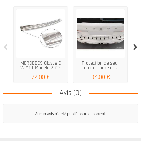
‹
›
MERCEDES Classe E
Protection de seuil
RE
W211 T Modèle 2002
arrière inox sur...
2009...
72,00 €
94,00 €
Avis (0)
Aucun avis n'a été publié pour le moment.