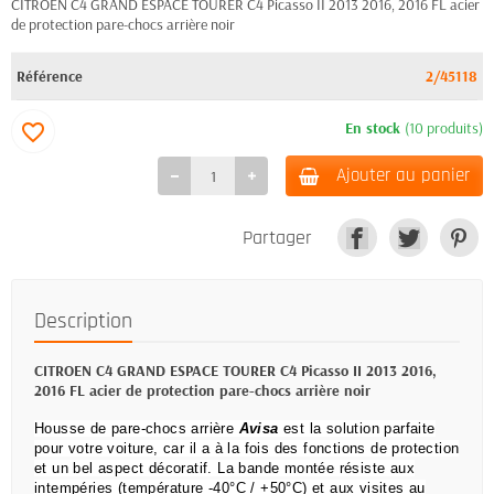
CITROEN C4 GRAND ESPACE TOURER C4 Picasso II 2013 2016, 2016 FL acier
de protection pare-chocs arrière noir
Référence
2/45118
En stock
(10 produits)
favorite_border
Ajouter au panier
Partager
Description
CITROEN C4 GRAND ESPACE TOURER C4 Picasso II 2013 2016,
2016 FL acier de protection pare-chocs arrière noir
Housse de pare-chocs arrière
Avisa
est la solution parfaite
pour votre voiture, car il a à la fois des fonctions de protection
et un bel aspect décoratif.
La bande montée résiste aux
intempéries (température -40°C / +50°C) et aux visites au