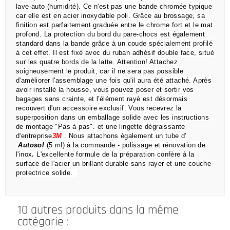
lave-auto (humidité).
Ce n'est pas une bande chromée typique
car elle est en acier inoxydable poli.
Grâce au brossage, sa
finition est parfaitement graduée entre le chrome fort et le mat
profond.
La protection du bord du pare-chocs est également
standard dans la bande grâce à un coude spécialement profilé
à cet effet.
Il est fixé avec du ruban adhésif double face, situé
sur les quatre bords de la latte.
Attention!
Attachez
soigneusement le produit, car il ne sera pas possible
d'améliorer l'assemblage une fois qu'il aura été attaché.
Après
avoir installé la housse, vous pouvez poser et sortir vos
bagages sans crainte,
et l'élément rayé est désormais
recouvert d'un accessoire exclusif.
Vous recevrez la
superposition dans un emballage solide avec les instructions
de montage "Pas à pas".
et une lingette dégraissante
d'entreprise
3M
.
Nous attachons également un tube d'
Autosol
(5 ml) à la commande
- polissage et rénovation de
l'inox
.
L'excellente formule de la préparation confère à la
surface de l'acier un brillant durable sans rayer et une couche
protectrice solide.
10 autres produits dans la même
catégorie :