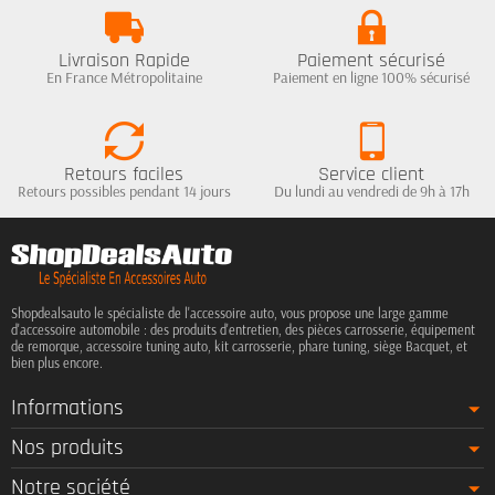
Livraison Rapide
Paiement sécurisé
En France Métropolitaine
Paiement en ligne 100% sécurisé
Retours faciles
Service client
Retours possibles pendant 14 jours
Du lundi au vendredi de 9h à 17h
Shopdealsauto le spécialiste de l'accessoire auto, vous propose une large gamme
d'accessoire automobile : des produits d'entretien, des pièces carrosserie, équipement
de remorque, accessoire tuning auto, kit carrosserie, phare tuning, siège Bacquet, et
bien plus encore.
Informations
Nos produits
Notre société