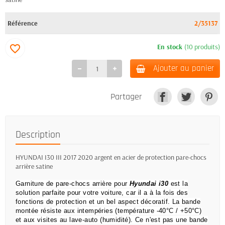
Référence
2/35137
En stock
(10 produits)
favorite_border
Ajouter au panier
Partager
Description
HYUNDAI I30 III 2017 2020 argent en acier de protection pare-chocs
arrière satine
Garniture de pare-chocs arrière pour
Hyundai i30
est la
solution parfaite pour votre voiture, car il a à la fois des
fonctions de protection et un bel aspect décoratif.
La bande
montée résiste aux intempéries (température -40°C / +50°C)
et aux visites au lave-auto (humidité).
Ce n'est pas une bande