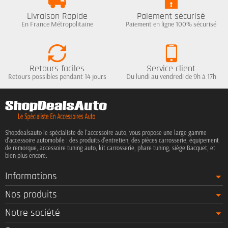
Livraison Rapide
Paiement sécurisé
En France Métropolitaine
Paiement en ligne 100% sécurisé
Retours faciles
Service client
Retours possibles pendant 14 jours
Du lundi au vendredi de 9h à 17h
Shopdealsauto le spécialiste de l'accessoire auto, vous propose une large gamme
d'accessoire automobile : des produits d'entretien, des pièces carrosserie, équipement
de remorque, accessoire tuning auto, kit carrosserie, phare tuning, siège Bacquet, et
bien plus encore.
Informations
Nos produits
Notre société