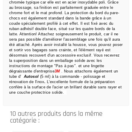
chromée typique car elle est en acier inoxydable poli.
Grâce
au brossage, sa finition est parfaitement graduée entre le
chrome fort et le mat profond.
La protection du bord du pare-
chocs est également standard dans la bande grâce à un
coude spécialement profilé à cet effet.
Il est fixé avec du
ruban adhésif double face, situé sur les quatre bords de la
latte.
Attention!
Attachez soigneusement le produit, car il ne
sera pas possible d'améliorer l'assemblage une fois qu'il aura
été attaché.
Après avoir installé la housse, vous pouvez poser
et sortir vos bagages sans crainte,
et l'élément rayé est
désormais recouvert d'un accessoire exclusif.
Vous recevrez
la superposition dans un emballage solide avec les
instructions de montage "Pas à pas".
et une lingette
dégraissante d'entreprise
3M
.
Nous attachons également un
tube d'
Autosol
(5 ml) à la commande
- polissage et
rénovation de l'inox
.
L'excellente formule de la préparation
confère à la surface de l'acier un brillant durable sans rayer et
une couche protectrice solide.
10 autres produits dans la même
catégorie :