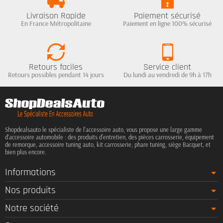
Livraison Rapide
Paiement sécurisé
En France Métropolitaine
Paiement en ligne 100% sécurisé
Retours faciles
Service client
Retours possibles pendant 14 jours
Du lundi au vendredi de 9h à 17h
Shopdealsauto le spécialiste de l'accessoire auto, vous propose une large gamme
d'accessoire automobile : des produits d'entretien, des pièces carrosserie, équipement
de remorque, accessoire tuning auto, kit carrosserie, phare tuning, siège Bacquet, et
bien plus encore.
Informations
Nos produits
Notre société