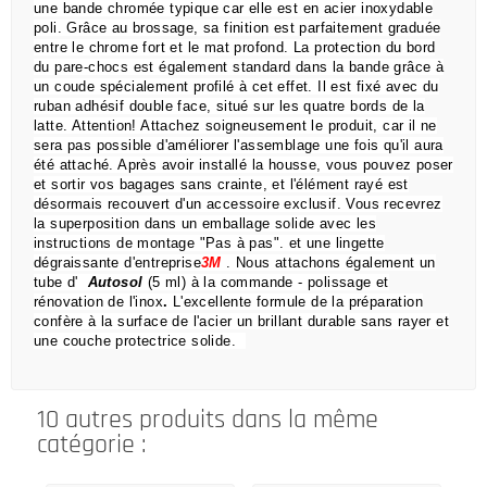
une bande chromée typique car elle est en acier inoxydable
poli.
Grâce au brossage, sa finition est parfaitement graduée
entre le chrome fort et le mat profond.
La protection du bord
du pare-chocs est également standard dans la bande grâce à
un coude spécialement profilé à cet effet.
Il est fixé avec du
ruban adhésif double face, situé sur les quatre bords de la
latte.
Attention!
Attachez soigneusement le produit, car il ne
sera pas possible d'améliorer l'assemblage une fois qu'il aura
été attaché.
Après avoir installé la housse, vous pouvez poser
et sortir vos bagages sans crainte,
et l'élément rayé est
désormais recouvert d'un accessoire exclusif.
Vous recevrez
la superposition dans un emballage solide avec les
instructions de montage "Pas à pas".
et une lingette
dégraissante d'entreprise
3M
.
Nous attachons également un
tube d'
Autosol
(5 ml) à la commande
- polissage et
rénovation de l'inox
.
L'excellente formule de la préparation
confère à la surface de l'acier un brillant durable sans rayer et
une couche protectrice solide.
10 autres produits dans la même
catégorie :