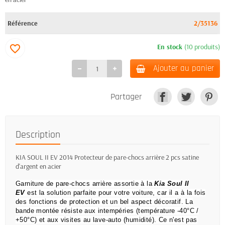
Référence
2/35136
En stock
(10 produits)
favorite_border
Ajouter au panier
Partager
Description
KIA SOUL II EV 2014 Protecteur de pare-chocs arrière 2 pcs satine
d'argent en acier
Garniture de pare-chocs arrière assortie à la
Kia Soul II
EV
est la solution parfaite pour votre voiture, car il a à la fois
des fonctions de protection et un bel aspect décoratif.
La
bande montée résiste aux intempéries (température -40°C /
+50°C) et aux visites au lave-auto (humidité).
Ce n'est pas